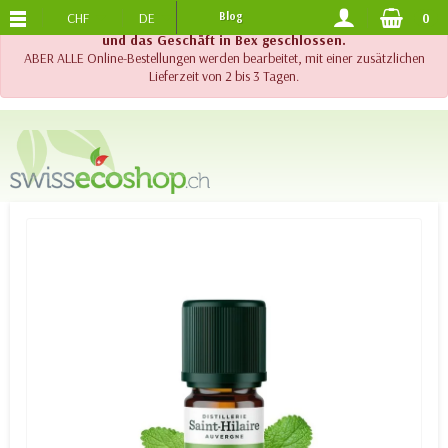
CHF
DE
Blog
0
KOSTENLOSER VERSAND
AB 120.-
!! Wichtig !! Bis am 20. August 2026 sind der Telefonsupport
und das Geschäft in Bex geschlossen.
ABER ALLE Online-Bestellungen werden bearbeitet, mit einer zusätzlichen
Lieferzeit von 2 bis 3 Tagen.