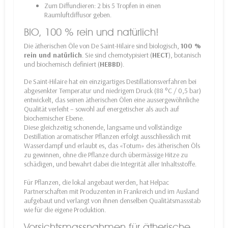
Zum Diffundieren: 2 bis 5 Tropfen in einen
Raumluftdiffusor geben.
BIO, 100 % rein und natürlich!
Die ätherischen Öle von De Saint-Hilaire sind biologisch,
100 %
rein und natürlich
. Sie sind chemotypisiert (
HECT
), botanisch
und biochemisch definiert (
HEBBD
).
De Saint-Hilaire hat ein einzigartiges Destillationsverfahren bei
abgesenkter Temperatur und niedrigem Druck (88 °C / 0,5 bar)
entwickelt, das seinen ätherischen Ölen eine aussergewöhnliche
Qualität verleiht – sowohl auf energetischer als auch auf
biochemischer Ebene.
Diese gleichzeitig schonende, langsame und vollständige
Destillation aromatischer Pflanzen erfolgt ausschliesslich mit
Wasserdampf und erlaubt es, das «Totum» des ätherischen Öls
zu gewinnen, ohne die Pflanze durch übermässige Hitze zu
schädigen, und bewahrt dabei die Integrität aller Inhaltsstoffe.
Für Pflanzen, die lokal angebaut werden, hat Helpac
Partnerschaften mit Produzenten in Frankreich und im Ausland
aufgebaut und verlangt von ihnen denselben Qualitätsmassstab
wie für die eigene Produktion.
Vorsichtsmassnahmen für ätherische