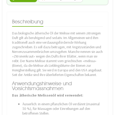
Beschreibung
Das biologische ätherische Öl der Melisse mit seinem zitronigen
Duft gilt als beruhigend und sedativ. Im Allgemeinen wird ihm
traditionell auch eine verdauungsfördernde Wirkung
zugeschrieben. Es soll dazu beitragen, mit Angstzuständen und
Nervenzusammenbrüchen umzugehen. Manche nennen sie auch
«Zitronenkraut» wegen des Dufts ihrer Blätter, wenn man sie
reibt. Der Name Melisse stammt vom griechischen «melissa»
(Biene), da die Melisse als Lieblingsblume der Bienen zur
Honigherstellung gilt. Sie wird in Europa und den USA angebaut.
Seit der Antike sind ihre überlieferten Eigenschaften bekannt.
Anwendungshinweise und
Vorsichtsmassnahmen
Das ätherische Melissenöl wird verwendet:
Äusserlich: in einem pflanzlichen Öl verdünnt (maximal
30 %), für Massagen oder Einreibungen auf den
betroffenen Stellen.