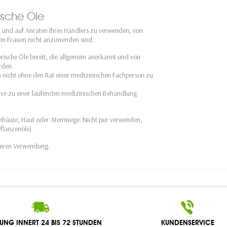
ische Öle
ht und auf Anraten Ihres Händlers zu verwenden, von
den Frauen nicht anzuwenden sind.
erische Öle bereit, die allgemein anerkannt und von
rden.
n nicht ohne den Rat einer medizinischen Fachperson zu
ative zu einer laufenden medizinischen Behandlung.
eimhäute, Haut oder Atemwege. Nicht pur verwenden,
flanzenöle).
 deren Verwendung.
RUNG INNERT 24 BIS 72 STUNDEN
KUNDENSERVICE