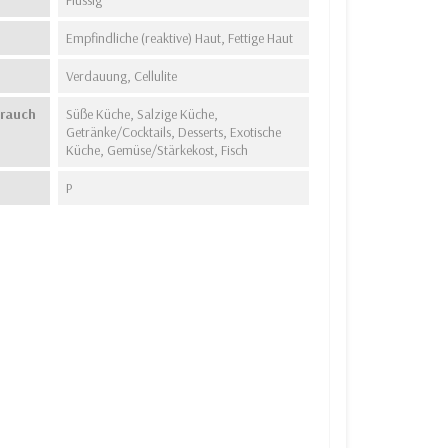
Empfindliche (reaktive) Haut, Fettige Haut
Verdauung, Cellulite
brauch
Süße Küche, Salzige Küche,
Getränke/Cocktails, Desserts, Exotische
Küche, Gemüse/Stärkekost, Fisch
P