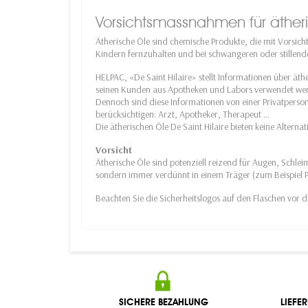
Vorsichtsmassnahmen für äther
Ätherische Öle sind chemische Produkte, die mit Vorsic
Kindern fernzuhalten und bei schwangeren oder stillen
HELPAC, «De Saint Hilaire» stellt Informationen über äth
seinen Kunden aus Apotheken und Labors verwendet we
Dennoch sind diese Informationen von einer Privatperso
berücksichtigen: Arzt, Apotheker, Therapeut …
Die ätherischen Öle De Saint Hilaire bieten keine Altern
Vorsicht
Ätherische Öle sind potenziell reizend für Augen, Schl
sondern immer verdünnt in einem Träger (zum Beispiel P
Beachten Sie die Sicherheitslogos auf den Flaschen vor
SICHERE BEZAHLUNG
LIEFE