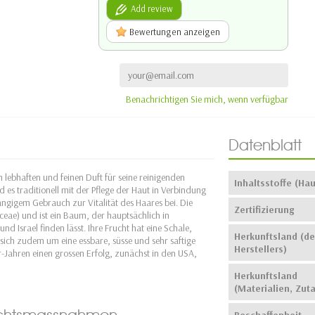
Add review
Bewertungen anzeigen
Benachrichtigen Sie mich, wenn verfügbar
Datenblatt
em lebhaften und feinen Duft für seine reinigenden
Inhaltsstoffe (Hau
es traditionell mit der Pflege der Haut in Verbindung
ngigem Gebrauch zur Vitalität des Haares bei. Die
Zertifizierung
eae) und ist ein Baum, der hauptsächlich in
d Israel finden lässt. Ihre Frucht hat eine Schale,
Herkunftsland (de
 sich zudem um eine essbare, süsse und sehr saftige
Herstellers)
-Jahren einen grossen Erfolg, zunächst in den USA,
Herkunftsland
(Materialien, Zut
ichtsmassnahmen
Beschaffenheit