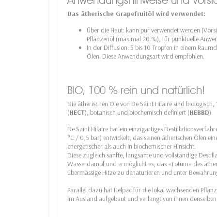
Das ätherische Grapefruitöl wird verwendet:
Über die Haut: kann pur verwendet werden (Vorsic
Pflanzenöl (maximal 20 %), für punktuelle Anw
In der Diffusion: 5 bis 10 Tropfen in einem Raumd
Ölen. Diese Anwendungsart wird empfohlen.
BIO, 100 % rein und natürlich!
Die ätherischen Öle von De Saint Hilaire sind biologisch,
(
HECT
), botanisch und biochemisch definiert (
HEBBD
).
De Saint Hilaire hat ein einzigartiges Destillationsverf
°C / 0,5 bar) entwickelt, das seinen ätherischen Ölen ein
energetischer als auch in biochemischer Hinsicht.
Diese zugleich sanfte, langsame und vollständige Destill
Wasserdampf und ermöglicht es, das «Totum» des ätheri
übermässige Hitze zu denaturieren und unter Bewahrung de
Parallel dazu hat Helpac für die lokal wachsenden Pflan
im Ausland aufgebaut und verlangt von ihnen denselben 