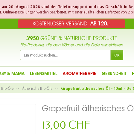
Bis am 20. August 2026 sind der Telefonsupport und das Geschäft in B
 Online-Bestellungen werden bearbeitet, mit einer zusätzlichen Lieferzeit von 2 bi
KOSTENLOSER VERSAND
AB 120.-
3'950
GRÜNE & NATÜRLICHE PRODUKTE
Bio-Produkte, die den Körper und die Erde respektieren
OK
ABY & MAMA
LEBENSMITTEL
AROMATHERAPIE
GESUNDHEIT
e Bio-Öle
Ätherische Bio-Öle
Grapefruit ätherisches Öl - 10ml - De S
Grapefruit ätherisches Öl
13,00 CHF