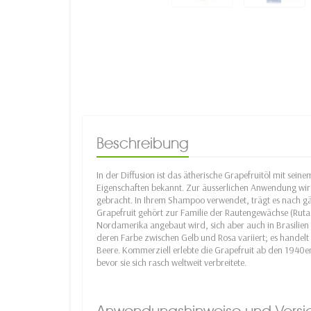
Beschreibung
In der Diffusion ist das ätherische Grapefruitöl mit sein
Eigenschaften bekannt. Zur äusserlichen Anwendung wird 
gebracht. In Ihrem Shampoo verwendet, trägt es nach gä
Grapefruit gehört zur Familie der Rautengewächse (Rutac
Nordamerika angebaut wird, sich aber auch in Brasilien un
deren Farbe zwischen Gelb und Rosa variiert; es handelt
Beere. Kommerziell erlebte die Grapefruit ab den 1940er
bevor sie sich rasch weltweit verbreitete.
Anwendungshinweise und Vors