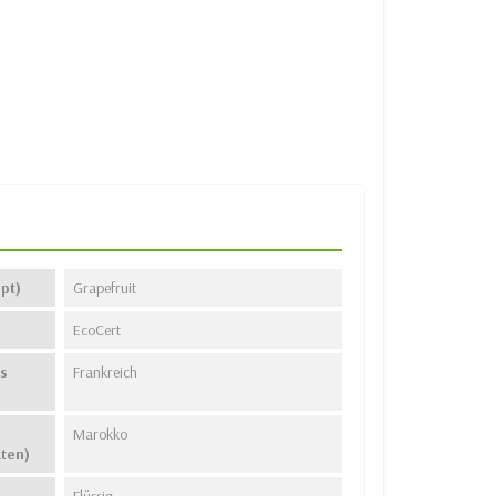
pt)
Grapefruit
EcoCert
s
Frankreich
Marokko
aten)
Flüssig