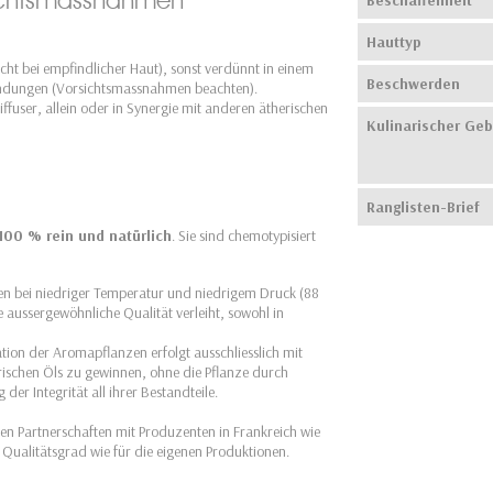
Hauttyp
ht bei empfindlicher Haut), sonst verdünnt in einem
Beschwerden
endungen (Vorsichtsmassnahmen beachten).
iffuser, allein oder in Synergie mit anderen ätherischen
Kulinarischer Ge
Ranglisten-Brief
100 % rein und natürlich
. Sie sind chemotypisiert
ahren bei niedriger Temperatur und niedrigem Druck (88
e aussergewöhnliche Qualität verleiht, sowohl in
ation der Aromapflanzen erfolgt ausschliesslich mit
schen Öls zu gewinnen, ohne die Pflanze durch
r Integrität all ihrer Bestandteile.
zen Partnerschaften mit Produzenten in Frankreich wie
Qualitätsgrad wie für die eigenen Produktionen.