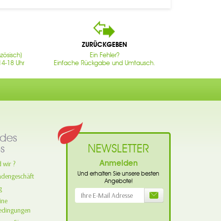
ZURÜCKGEBEN
zösisch)
Ein Fehler?
14-18 Uhr
Einfache Rückgabe und Umtausch.
des
NEWSLETTER
s
Anmelden
 wir ?
Und erhalten Sie unsere besten
adengeschäft
Angebote!
g
ine
edingungen