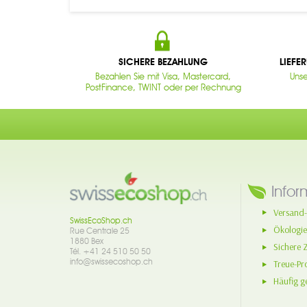
SICHERE BEZAHLUNG
LIEFE
Bezahlen Sie mit Visa, Mastercard,
Unse
PostFinance, TWINT oder per Rechnung
Infor
Versand-
SwissEcoShop.ch
Ökologie
Rue Centrale 25
1880 Bex
Sichere 
Tél. +41 24 510 50 50
info@swissecoshop.ch
Treue-P
Häufig ge