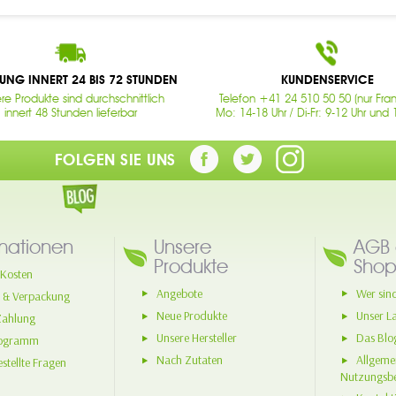
RUNG INNERT 24 BIS 72 STUNDEN
KUNDENSERVICE
re Produkte sind durchschnittlich
Telefon +41 24 510 50 50 (nur Fran
innert 48 Stunden lieferbar
Mo: 14-18 Uhr / Di-Fr: 9-12 Uhr und 
FOLGEN SIE UNS
mationen
Unsere
AGB 
Produkte
Shop
Kosten
Angebote
Wer sind
 & Verpackung
Neue Produkte
Unser L
Zahlung
Unsere Hersteller
Das Blo
rogramm
Nach Zutaten
Allgeme
stellte Fragen
Nutzungsb