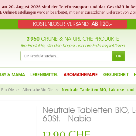
Bis am 20. August 2026 sind der Telefonsupport und das Geschäft in B
 Online-Bestellungen werden bearbeitet, mit einer zusätzlichen Lieferzeit von 2 bi
KOSTENLOSER VERSAND
AB 120.-
3'950
GRÜNE & NATÜRLICHE PRODUKTE
Bio-Produkte, die den Körper und die Erde respektieren
OK
ABY & MAMA
LEBENSMITTEL
AROMATHERAPIE
GESUNDHEIT
e Bio-Öle
Ätherische Bio-Öle
Neutrale Tabletten BIO, Laktose- und 
Neutrale Tabletten BIO, L
60St. - Nabio
12,90 CHF