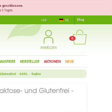
ex geschlossen.
s 3 Tagen.
Blog
CHF
DE
0
ANMELDEN
HAUSTIERE
HERSTELLER
AKTIONEN
NEUE
Glutenfrei - 60St. - Nabio
aktose- und Glutenfrei -