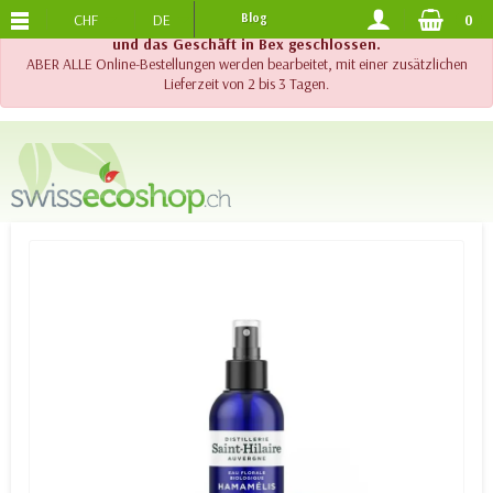
CHF
DE
Blog
0
KOSTENLOSER VERSAND
AB 120.-
!! Wichtig !! Bis am 20. August 2026 sind der Telefonsupport
und das Geschäft in Bex geschlossen.
ABER ALLE Online-Bestellungen werden bearbeitet, mit einer zusätzlichen
Lieferzeit von 2 bis 3 Tagen.