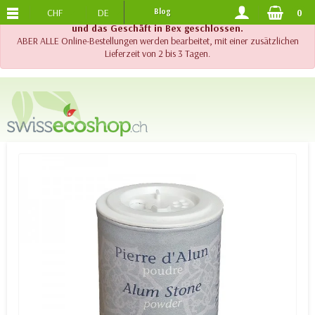
CHF
DE
Blog
0
KOSTENLOSER VERSAND
AB 120.-
!! Wichtig !! Bis am 20. August 2026 sind der Telefonsupport
und das Geschäft in Bex geschlossen.
ABER ALLE Online-Bestellungen werden bearbeitet, mit einer zusätzlichen
Lieferzeit von 2 bis 3 Tagen.