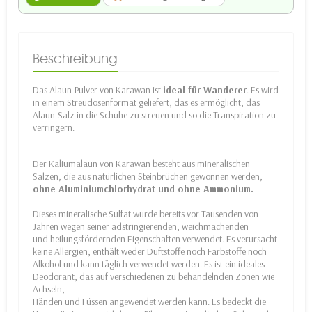
Beschreibung
Das Alaun-Pulver von Karawan ist
ideal für Wanderer
. Es wird
in einem Streudosenformat geliefert, das es ermöglicht, das
Alaun-Salz in die Schuhe zu streuen und so die Transpiration zu
verringern.
Der Kaliumalaun von Karawan besteht aus mineralischen
Salzen, die aus natürlichen Steinbrüchen gewonnen werden,
ohne Aluminiumchlorhydrat und ohne Ammonium.
Dieses mineralische Sulfat wurde bereits vor Tausenden von
Jahren wegen seiner adstringierenden, weichmachenden
und heilungsfördernden Eigenschaften verwendet. Es verursacht
keine Allergien, enthält weder Duftstoffe noch Farbstoffe noch
Alkohol und kann täglich verwendet werden. Es ist ein ideales
Deodorant, das auf verschiedenen zu behandelnden Zonen wie
Achseln,
Händen und Füssen angewendet werden kann. Es bedeckt die