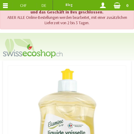
CHF
DE
Blog
0
KOSTENLOSER VERSAND
AB 120.-
!! Wichtig !! Bis am 20. August 2026 sind der Telefonsupport
und das Geschäft in Bex geschlossen.
ABER ALLE Online-Bestellungen werden bearbeitet, mit einer zusätzlichen
Lieferzeit von 2 bis 3 Tagen.