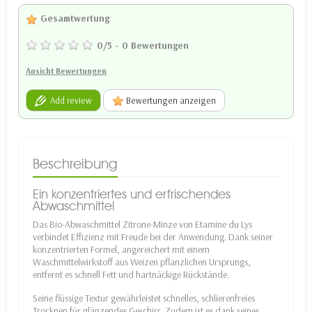
Gesamtwertung
:
0
/
5
-
0
Bewertungen
Ansicht Bewertungen
Add review
Bewertungen anzeigen
Beschreibung
Ein konzentriertes und erfrischendes
Abwaschmittel
Das Bio-Abwaschmittel Zitrone-Minze von Etamine du Lys
verbindet Effizienz mit Freude bei der Anwendung. Dank seiner
konzentrierten Formel, angereichert mit einem
Waschmittelwirkstoff aus Weizen pflanzlichen Ursprungs,
entfernt es schnell Fett und hartnäckige Rückstände.
Seine flüssige Textur gewährleistet schnelles, schlierenfreies
Trocknen für glänzendes Geschirr. Zudem ist es dank seines