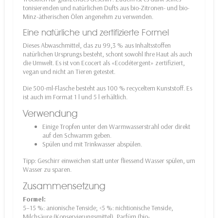
tonisierenden und natürlichen Dufts aus bio-Zitronen- und bio-
Minz-ätherischen Ölen angenehm zu verwenden.
Eine natürliche und zertifizierte Formel
Dieses Abwaschmittel, das zu 99,3 % aus Inhaltsstoffen
natürlichen Ursprungs besteht, schont sowohl Ihre Haut als auch
die Umwelt. Es ist von Ecocert als «Ecodétergent» zertifiziert,
vegan und nicht an Tieren getestet.
Die 500-ml-Flasche besteht aus 100 % recyceltem Kunststoff. Es
ist auch im Format 1 l und 5 l erhältlich.
Verwendung
Einige Tropfen unter den Warmwasserstrahl oder direkt
auf den Schwamm geben.
Spülen und mit Trinkwasser abspülen.
Tipp: Geschirr einweichen statt unter fliessend Wasser spülen, um
Wasser zu sparen.
Zusammensetzung
Formel:
5–15 %: anionische Tenside; <5 %: nichtionische Tenside,
Milchsäure (Konservierungsmittel), Parfüm (bio-