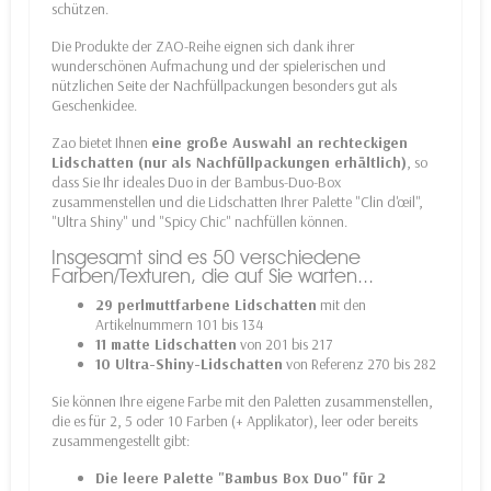
schützen.
Die Produkte der ZAO-Reihe eignen sich dank ihrer
wunderschönen Aufmachung und der spielerischen und
nützlichen Seite der Nachfüllpackungen besonders gut als
Geschenkidee.
Zao bietet Ihnen
eine große Auswahl an rechteckigen
Lidschatten (nur als Nachfüllpackungen erhältlich)
, so
dass Sie Ihr ideales Duo in der Bambus-Duo-Box
zusammenstellen und die Lidschatten Ihrer Palette "Clin d'œil",
"Ultra Shiny" und "Spicy Chic" nachfüllen können.
Insgesamt sind es 50 verschiedene
Farben/Texturen, die auf Sie warten...
29 perlmuttfarbene Lidschatten
mit den
Artikelnummern 101 bis 134
11 matte Lidschatten
von 201 bis 217
10 Ultra-Shiny-Lidschatten
von Referenz 270 bis 282
Sie können Ihre eigene Farbe mit den Paletten zusammenstellen,
die es für 2, 5 oder 10 Farben (+ Applikator), leer oder bereits
zusammengestellt gibt:
Die leere Palette "Bambus Box Duo" für 2