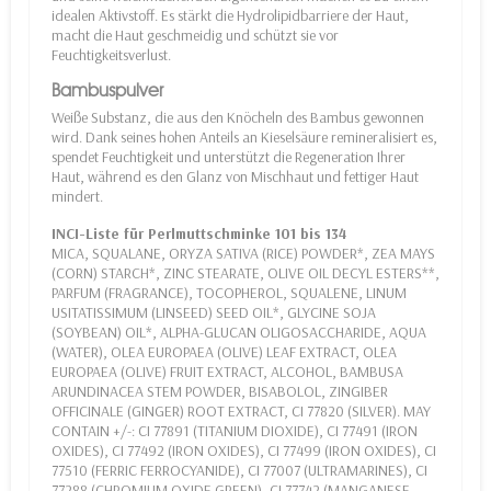
idealen Aktivstoff. Es stärkt die Hydrolipidbarriere der Haut,
macht die Haut geschmeidig und schützt sie vor
Feuchtigkeitsverlust.
Bambuspulver
Weiße Substanz, die aus den Knöcheln des Bambus gewonnen
wird. Dank seines hohen Anteils an Kieselsäure remineralisiert es,
spendet Feuchtigkeit und unterstützt die Regeneration Ihrer
Haut, während es den Glanz von Mischhaut und fettiger Haut
mindert.
INCI-Liste für Perlmuttschminke 101 bis 134
MICA, SQUALANE, ORYZA SATIVA (RICE) POWDER*, ZEA MAYS
(CORN) STARCH*, ZINC STEARATE, OLIVE OIL DECYL ESTERS**,
PARFUM (FRAGRANCE), TOCOPHEROL, SQUALENE, LINUM
USITATISSIMUM (LINSEED) SEED OIL*, GLYCINE SOJA
(SOYBEAN) OIL*, ALPHA-GLUCAN OLIGOSACCHARIDE, AQUA
(WATER), OLEA EUROPAEA (OLIVE) LEAF EXTRACT, OLEA
EUROPAEA (OLIVE) FRUIT EXTRACT, ALCOHOL, BAMBUSA
ARUNDINACEA STEM POWDER, BISABOLOL, ZINGIBER
OFFICINALE (GINGER) ROOT EXTRACT, CI 77820 (SILVER). MAY
CONTAIN +/-: CI 77891 (TITANIUM DIOXIDE), CI 77491 (IRON
OXIDES), CI 77492 (IRON OXIDES), CI 77499 (IRON OXIDES), CI
77510 (FERRIC FERROCYANIDE), CI 77007 (ULTRAMARINES), CI
77288 (CHROMIUM OXIDE GREEN), CI 77742 (MANGANESE