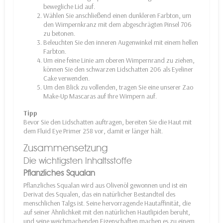
bewegliche Lid auf.
Wählen Sie anschließend einen dunkleren Farbton, um
den Wimpernkranz mit dem abgeschrägten Pinsel 706
zu betonen.
Beleuchten Sie den inneren Augenwinkel mit einem hellen
Farbton.
Um eine feine Linie am oberen Wimpernrand zu ziehen,
können Sie den schwarzen Lidschatten 206 als Eyeliner
Cake verwenden.
Um den Blick zu vollenden, tragen Sie eine unserer Zao
Make-Up Mascaras auf Ihre Wimpern auf.
Tipp
Bevor Sie den Lidschatten auftragen, bereiten Sie die Haut mit
dem Fluid Eye Primer 258 vor, damit er länger hält.
Zusammensetzung
Die wichtigsten Inhaltsstoffe
Pflanzliches Squalan
Pflanzliches Squalan wird aus Olivenöl gewonnen und ist ein
Derivat des Squalen, das ein natürlicher Bestandteil des
menschlichen Talgs ist. Seine hervorragende Hautaffinität, die
auf seiner Ähnlichkeit mit den natürlichen Hautlipiden beruht,
und seine weichmachenden Eigenschaften machen es zu einem