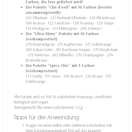
Farben, die leer geliefert wird!
Die Palette "Clin d'oeil" mit 10 Farben (bereits
zusammengestellt)
201 Elfenbein - 121 Perlmutt-Elfenbein - 210 Pfirsichrosa -
106 Bronze - 122 Sandrose - 128 Tiramisu - 129 Taupe -
123 Khakigrau - 213 Militärgrün - 206 Schwarz
Die "Ultra Shiny"-Palette mit 10 Farben
(vorkompostiert)
279 Diamantgrau - 271 Kupferrosa - 275 Goldorange -
280 Kakao Satin - 281 Bordeaux Sequin - 273 Purple Rain
- 272 Feenrosa - 282 Silberlila - 270 Champagner - 274
Bronzebraun
Die Palette "Spicy Chic" mit 5 Farben
(vorkompostiert)
133 Goldy - 131 Siena - 106 Bronze - 216 Braun - 275
Goldorange
Alle Farben sind zu 100 % natürlichen Ursprungs, zertifiziert
biologisch und vegan.
Nettogewicht (für einen Lidschatten): 1,3 g
Tipps für die Anwendung
Tragen Sie einen hellen oder mittleren Lidschatten mit
dem Katzenzungenpinsel 704 auf das gesamte