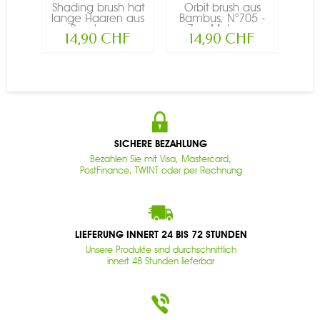
Shading brush hat
Orbit brush aus
Ang
lange Haaren aus
Bambus, N°705 -
Ba
Bambus,...
Zao Make-up
Z
14,90 CHF
14,90 CHF
SICHERE BEZAHLUNG
Bezahlen Sie mit Visa, Mastercard,
PostFinance, TWINT oder per Rechnung
LIEFERUNG INNERT 24 BIS 72 STUNDEN
Unsere Produkte sind durchschnittlich
innert 48 Stunden lieferbar