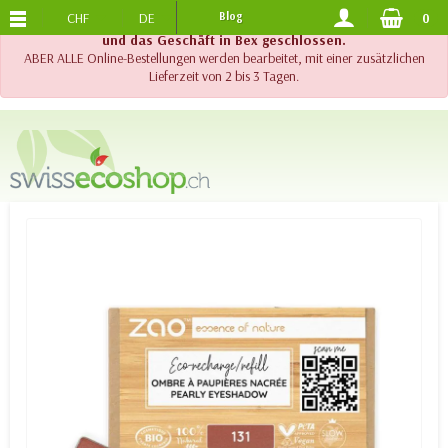
CHF
DE
Blog
0
KOSTENLOSER VERSAND
AB 120.-
!! Wichtig !! Bis am 20. August 2026 sind der Telefonsupport
und das Geschäft in Bex geschlossen.
ABER ALLE Online-Bestellungen werden bearbeitet, mit einer zusätzlichen
Lieferzeit von 2 bis 3 Tagen.