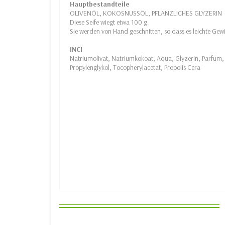
Hauptbestandteile
OLIVENÖL, KOKOSNUSSÖL, PFLANZLICHES GLYZERIN
Diese Seife wiegt etwa 100 g.
Sie werden von Hand geschnitten, so dass es leichte Gew
INCI
Natriumolivat, Natriumkokoat, Aqua, Glyzerin, Parfü
Propylenglykol, Tocopherylacetat, Propolis Cera-