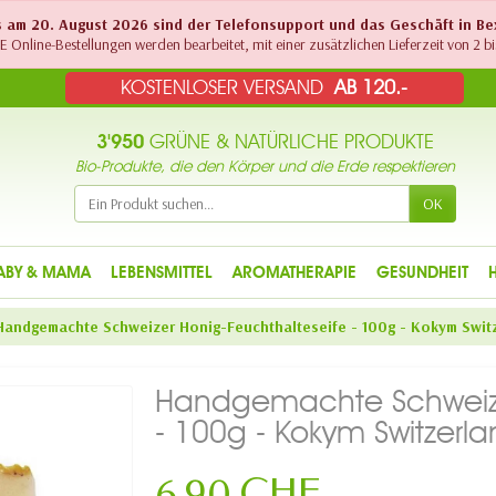
Bis am 20. August 2026 sind der Telefonsupport und das Geschäft in B
 Online-Bestellungen werden bearbeitet, mit einer zusätzlichen Lieferzeit von 2 bi
KOSTENLOSER VERSAND
AB 120.-
3'950
GRÜNE & NATÜRLICHE PRODUKTE
Bio-Produkte, die den Körper und die Erde respektieren
OK
ABY & MAMA
LEBENSMITTEL
AROMATHERAPIE
GESUNDHEIT
Handgemachte Schweizer Honig-Feuchthalteseife - 100g - Kokym Swit
Handgemachte Schweize
- 100g - Kokym Switzerl
6,90 CHF