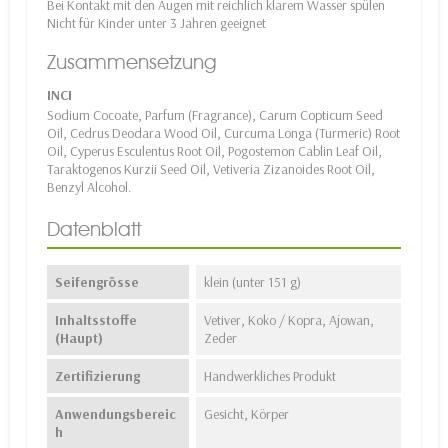
Bei Kontakt mit den Augen mit reichlich klarem Wasser spülen
Nicht für Kinder unter 3 Jahren geeignet
Zusammensetzung
INCI
Sodium Cocoate, Parfum (Fragrance), Carum Copticum Seed
Oil, Cedrus Deodara Wood Oil, Curcuma Longa (Turmeric) Root
Oil, Cyperus Esculentus Root Oil, Pogostemon Cablin Leaf Oil,
Taraktogenos Kurzii Seed Oil, Vetiveria Zizanoides Root Oil,
Benzyl Alcohol.
Datenblatt
Seifengrösse
klein (unter 151 g)
Inhaltsstoffe
Vetiver, Koko / Kopra, Ajowan,
(Haupt)
Zeder
Zertifizierung
Handwerkliches Produkt
Anwendungsbereic
Gesicht, Körper
h