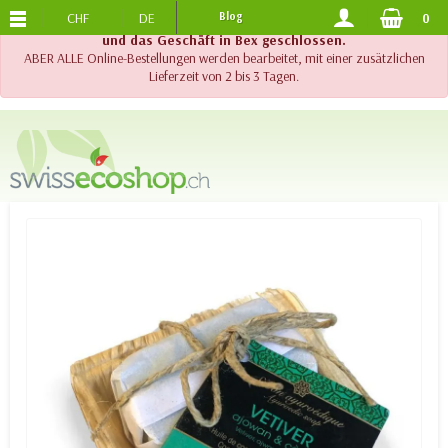
CHF
DE
Blog
0
KOSTENLOSER VERSAND
AB 120.-
!! Wichtig !! Bis am 20. August 2026 sind der Telefonsupport
und das Geschäft in Bex geschlossen.
ABER ALLE Online-Bestellungen werden bearbeitet, mit einer zusätzlichen
Lieferzeit von 2 bis 3 Tagen.