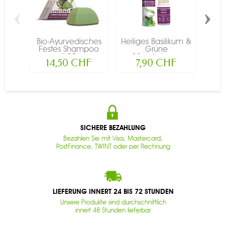
‹
›
Bio-Ayurvedisches
Heiliges Basilikum &
Ayur
Festes Shampoo
Grüne
mit 18...
Mandarine...
reg
14,50 CHF
7,90 CHF
SICHERE BEZAHLUNG
Bezahlen Sie mit Visa, Mastercard,
PostFinance, TWINT oder per Rechnung
LIEFERUNG INNERT 24 BIS 72 STUNDEN
Unsere Produkte sind durchschnittlich
innert 48 Stunden lieferbar