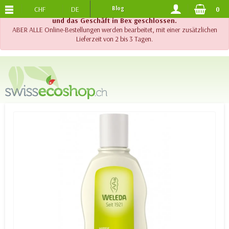
CHF
DE
Blog
0
KOSTENLOSER VERSAND
AB 120.-
!! Wichtig !! Bis am 20. August 2026 sind der Telefonsupport
und das Geschäft in Bex geschlossen.
ABER ALLE Online-Bestellungen werden bearbeitet, mit einer zusätzlichen
Lieferzeit von 2 bis 3 Tagen.