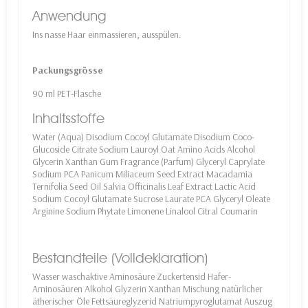
Anwendung
Ins nasse Haar einmassieren, ausspülen.
Packungsgrösse
90 ml PET-Flasche
Inhaltsstoffe
Water (Aqua) Disodium Cocoyl Glutamate Disodium Coco-
Glucoside Citrate Sodium Lauroyl Oat Amino Acids Alcohol
Glycerin Xanthan Gum Fragrance (Parfum) Glyceryl Caprylate
Sodium PCA Panicum Miliaceum Seed Extract Macadamia
Ternifolia Seed Oil Salvia Officinalis Leaf Extract Lactic Acid
Sodium Cocoyl Glutamate Sucrose Laurate PCA Glyceryl Oleate
Arginine Sodium Phytate Limonene Linalool Citral Coumarin
Bestandteile (Volldeklaration)
Wasser waschaktive Aminosäure Zuckertensid Hafer-
Aminosäuren Alkohol Glyzerin Xanthan Mischung natürlicher
ätherischer Öle Fettsäureglyzerid Natriumpyroglutamat Auszug