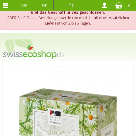
CHF
DE
Blog
0
KOSTENLOSER VERSAND
AB 120.-
!! Wichtig !! Bis am 20. August 2026 sind der Telefonsupport
und das Geschäft in Bex geschlossen.
ABER ALLE Online-Bestellungen werden bearbeitet, mit einer zusätzlichen
Lieferzeit von 2 bis 3 Tagen.