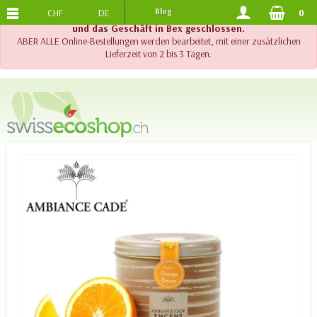
CHF
DE
Blog
0
KOSTENLOSER VERSAND
AB 120.-
!! Wichtig !! Bis am 20. August 2026 sind der Telefonsupport
und das Geschäft in Bex geschlossen.
ABER ALLE Online-Bestellungen werden bearbeitet, mit einer zusätzlichen
Lieferzeit von 2 bis 3 Tagen.