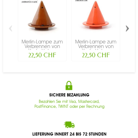
‹
›
Merlin-Lampe zum
Merlin-Lampe zum
Mer
Verbrennen von
Verbrennen von
Ve
Kade-Holz,...
Kade-Holz,...
K
22,50 CHF
22,50 CHF
SICHERE BEZAHLUNG
Bezahlen Sie mit Visa, Mastercard,
PostFinance, TWINT oder per Rechnung
LIEFERUNG INNERT 24 BIS 72 STUNDEN