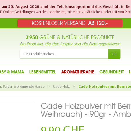
Bis am 20. August 2026 sind der Telefonsupport und das Geschäft in B
 Online-Bestellungen werden bearbeitet, mit einer zusätzlichen Lieferzeit von 2 bi
KOSTENLOSER VERSAND
AB 120.-
3'950
GRÜNE & NATÜRLICHE PRODUKTE
Bio-Produkte, die den Körper und die Erde respektieren
OK
ABY & MAMA
LEBENSMITTEL
AROMATHERAPIE
GESUNDHEIT
, Pulver & brennende Harze
Cade-Holz
Cade Holzpulver mit Bernste
Cade Holzpulver mit Bern
Weihrauch) - 90gr - A
9,90 CHF