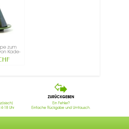
mpe zum
von Kade-
...
 CHF
ZURÜCKGEBEN
zösisch)
Ein Fehler?
14-18 Uhr
Einfache Rückgabe und Umtausch.