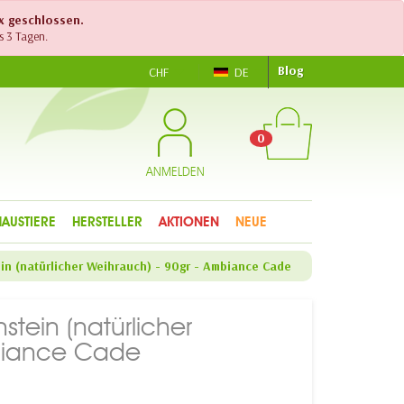
ex geschlossen.
s 3 Tagen.
Blog
CHF
DE
0
ANMELDEN
HAUSTIERE
HERSTELLER
AKTIONEN
NEUE
in (natürlicher Weihrauch) - 90gr - Ambiance Cade
stein (natürlicher
mbiance Cade