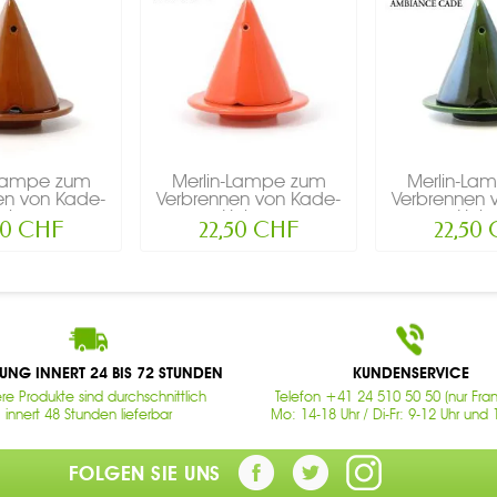
-Lampe zum
Merlin-Lampe zum
Merlin-La
en von Kade-
Verbrennen von Kade-
Verbrennen 
lz,...
Holz,...
Holz,
50 CHF
22,50 CHF
22,50
RUNG INNERT 24 BIS 72 STUNDEN
KUNDENSERVICE
re Produkte sind durchschnittlich
Telefon +41 24 510 50 50 (nur Fran
innert 48 Stunden lieferbar
Mo: 14-18 Uhr / Di-Fr: 9-12 Uhr und 
FOLGEN SIE UNS