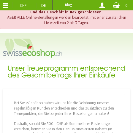
CHF
DE
Blog
0
KOSTENLOSER VERSAND
AB 120.-
!! Wichtig !! Bis am 20. August 2026 sind der Telefonsupport
und das Geschäft in Bex geschlossen.
ABER ALLE Online-Bestellungen werden bearbeitet, mit einer zusätzlichen
Lieferzeit von 2 bis 3 Tagen.
Unser Treueprogramm entsprechend
des Gesamtbetrags Ihrer Einkäufe
Bei SwissEcoShop haben wir uns für die Belohnung unserer
regelmäßigen Kunden entschieden und das zusätzlich zu den
Treuepunkten, die Sie bei jeder Ihrer Bestellungen erhalten!
Deshalb, sobald Sie 500.- CHF als Summe Ihrer Bestellungen
erreichen, kommen Sie in den Genuss eines ersten Rabatts (in