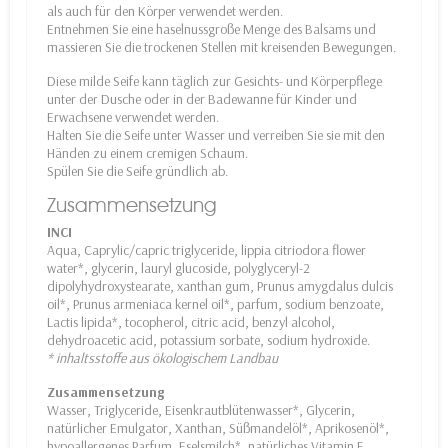
als auch für den Körper verwendet werden.
Entnehmen Sie eine haselnussgroße Menge des Balsams und
massieren Sie die trockenen Stellen mit kreisenden Bewegungen.
Diese milde Seife kann täglich zur Gesichts- und Körperpflege
unter der Dusche oder in der Badewanne für Kinder und
Erwachsene verwendet werden.
Halten Sie die Seife unter Wasser und verreiben Sie sie mit den
Händen zu einem cremigen Schaum.
Spülen Sie die Seife gründlich ab.
Zusammensetzung
INCI
Aqua, Caprylic/capric triglyceride, lippia citriodora flower
water*, glycerin, lauryl glucoside, polyglyceryl-2
dipolyhydroxystearate, xanthan gum, Prunus amygdalus dulcis
oil*, Prunus armeniaca kernel oil*, parfum, sodium benzoate,
Lactis lipida*, tocopherol, citric acid, benzyl alcohol,
dehydroacetic acid, potassium sorbate, sodium hydroxide.
* inhaltsstoffe aus ökologischem Landbau
Zusammensetzung
Wasser, Triglyceride, Eisenkrautblütenwasser*, Glycerin,
natürlicher Emulgator, Xanthan, Süßmandelöl*, Aprikosenöl*,
hypoallergenes Parfum, Eselsmilch*, natürliches Vitamin E,