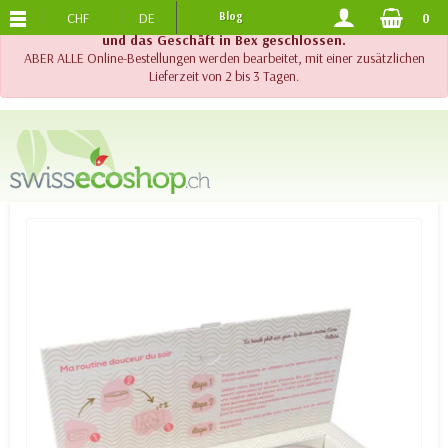
CHF
DE
Blog
0
KOSTENLOSER VERSAND
AB 120.-
!! Wichtig !! Bis am 20. August 2026 sind der Telefonsupport
und das Geschäft in Bex geschlossen.
ABER ALLE Online-Bestellungen werden bearbeitet, mit einer zusätzlichen
Lieferzeit von 2 bis 3 Tagen.