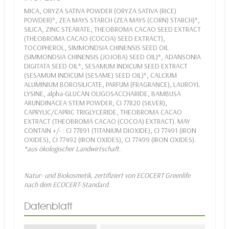
MICA, ORYZA SATIVA POWDER (ORYZA SATIVA (RICE)
POWDER)*, ZEA MAYS STARCH (ZEA MAYS (CORN) STARCH)*,
SILICA, ZINC STEARATE, THEOBROMA CACAO SEED EXTRACT
(THEOBROMA CACAO (COCOA) SEED EXTRACT),
TOCOPHEROL, SIMMONDSIA CHINENSIS SEED OIL
(SIMMONDSIA CHINENSIS (JOJOBA) SEED OIL)*, ADANSONIA
DIGITATA SEED OIL*, SESAMUM INDICUM SEED EXTRACT
(SESAMUM INDICUM (SESAME) SEED OIL)*, CALCIUM
ALUMINIUM BOROSILICATE, PARFUM (FRAGRANCE), LAUROYL
LYSINE, alpha-GLUCAN OLIGOSACCHARIDE, BAMBUSA
ARUNDINACEA STEM POWDER, CI 77820 (SILVER),
CAPRYLIC/CAPRIC TRIGLYCERIDE, THEOBROMA CACAO
EXTRACT (THEOBROMA CACAO (COCOA) EXTRACT). MAY
CONTAIN +/- : CI 77891 (TITANIUM DIOXIDE), CI 77491 (IRON
OXIDES), CI 77492 (IRON OXIDES), CI 77499 (IRON OXIDES).
*aus ökologischer Landwirtschaft.
Natur- und Biokosmetik, zertifiziert von ECOCERT Greenlife
nach dem ECOCERT-Standard.
Datenblatt