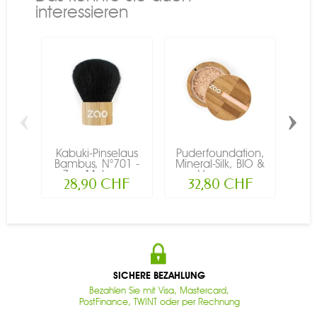
interessieren
‹
›
Kabuki-Pinselaus
Puderfoundation,
Pud
Bambus, N°701 -
Mineral-Silk, BIO &
Min
Zao Make-up
Vegan...
28,90 CHF
32,80 CHF
SICHERE BEZAHLUNG
Bezahlen Sie mit Visa, Mastercard,
PostFinance, TWINT oder per Rechnung