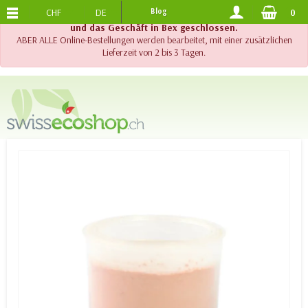
CHF
DE
Blog
0
KOSTENLOSER VERSAND
AB 120.-
!! Wichtig !! Bis am 20. August 2026 sind der Telefonsupport
und das Geschäft in Bex geschlossen.
ABER ALLE Online-Bestellungen werden bearbeitet, mit einer zusätzlichen
Lieferzeit von 2 bis 3 Tagen.