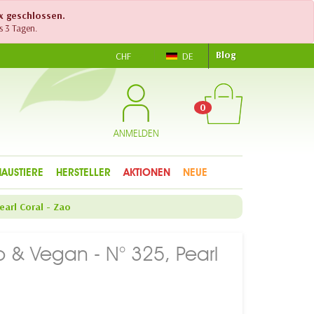
ex geschlossen.
s 3 Tagen.
Blog
CHF
DE
0
ANMELDEN
HAUSTIERE
HERSTELLER
AKTIONEN
NEUE
earl Coral - Zao
 & Vegan - N° 325, Pearl