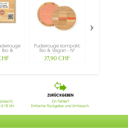
›
uderrouge
Puderrouge kompakt,
Puderrouge ko
 Bio &
Bio & Vegan - N°
Bio & Vegan 
...
326,...
327,...
 CHF
27,90 CHF
27,90 CH
ZURÜCKGEBEN
zösisch)
Ein Fehler?
14-18 Uhr
Einfache Rückgabe und Umtausch.