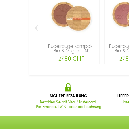
‹
Puderrouge kompakt,
Puderrou
Bio & Vegan - N°
Bio & 
321,...
3
27,80 CHF
27,
SICHERE BEZAHLUNG
LIEFE
Bezahlen Sie mit Visa, Mastercard,
Unse
PostFinance, TWINT oder per Rechnung