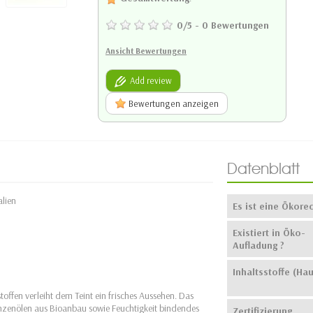
0
/
5
-
0
Bewertungen
Ansicht Bewertungen
Add review
Bewertungen anzeigen
Datenblatt
alien
Es ist eine Ökore
Existiert in Öko-
Aufladung ?
Inhaltsstoffe (Hau
offen verleiht dem Teint ein frisches Aussehen. Das
lanzenölen aus Bioanbau sowie Feuchtigkeit bindendes
Zertifizierung