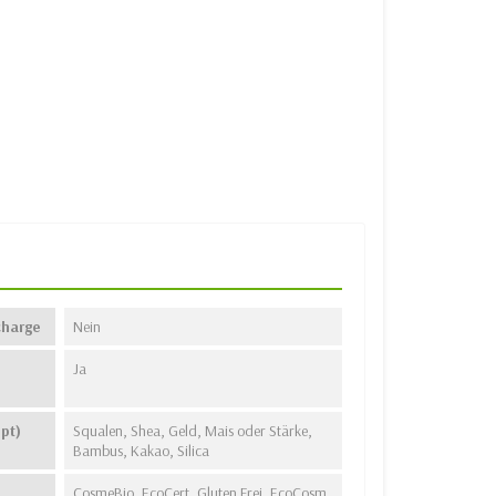
charge
Nein
Ja
pt)
Squalen, Shea, Geld, Mais oder Stärke,
Bambus, Kakao, Silica
CosmeBio, EcoCert, Gluten Frei, EcoCosm,