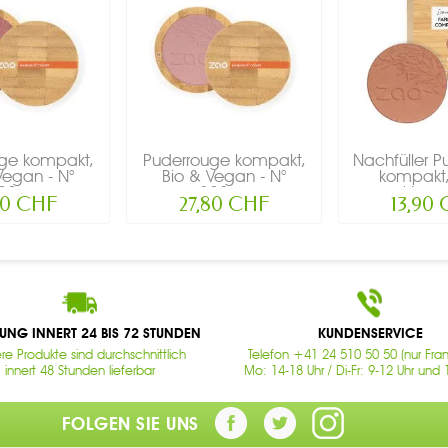
ge kompakt,
Puderrouge kompakt,
Nachfüller P
Vegan - N°
Bio & Vegan - N°
kompakt,
22,...
323,...
Vegan
80 CHF
27,80 CHF
13,90
RUNG INNERT 24 BIS 72 STUNDEN
KUNDENSERVICE
re Produkte sind durchschnittlich
Telefon +41 24 510 50 50 (nur Fran
innert 48 Stunden lieferbar
Mo: 14-18 Uhr / Di-Fr: 9-12 Uhr und 
FOLGEN SIE UNS