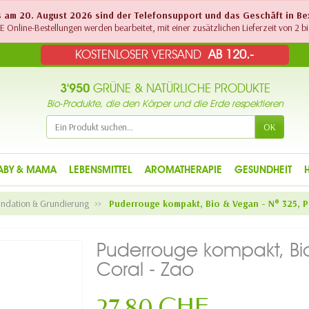
Bis am 20. August 2026 sind der Telefonsupport und das Geschäft in B
 Online-Bestellungen werden bearbeitet, mit einer zusätzlichen Lieferzeit von 2 bi
KOSTENLOSER VERSAND
AB 120.-
3'950
GRÜNE & NATÜRLICHE PRODUKTE
Bio-Produkte, die den Körper und die Erde respektieren
OK
ABY & MAMA
LEBENSMITTEL
AROMATHERAPIE
GESUNDHEIT
ndation & Grundierung
Puderrouge kompakt, Bio & Vegan - N° 325, P
Puderrouge kompakt, Bio
Coral - Zao
27,80 CHF