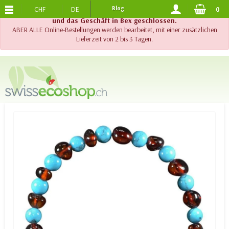
CHF
DE
Blog
0
KOSTENLOSER VERSAND
AB 120.-
!! Wichtig !! Bis am 20. August 2026 sind der Telefonsupport
und das Geschäft in Bex geschlossen.
ABER ALLE Online-Bestellungen werden bearbeitet, mit einer zusätzlichen
Lieferzeit von 2 bis 3 Tagen.