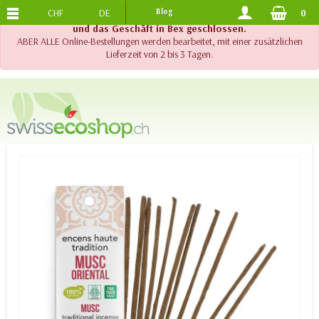
CHF
DE
Blog
0
KOSTENLOSER VERSAND
AB 120.-
!! Wichtig !! Bis am 20. August 2026 sind der Telefonsupport
und das Geschäft in Bex geschlossen.
ABER ALLE Online-Bestellungen werden bearbeitet, mit einer zusätzlichen
Lieferzeit von 2 bis 3 Tagen.