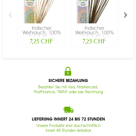
‹
›
Indischer
Indischer
Weihrauch, 100%
Weihrauch, 100%
Wei
natürlich "Hohe...
natürlich "Hohe...
nat
7,25 CHF
7,25 CHF
SICHERE BEZAHLUNG
Bezahlen Sie mit Visa, Mastercard,
PostFinance, TWINT oder per Rechnung
LIEFERUNG INNERT 24 BIS 72 STUNDEN
Unsere Produkte sind durchschnittlich
innert 48 Stunden lieferbar