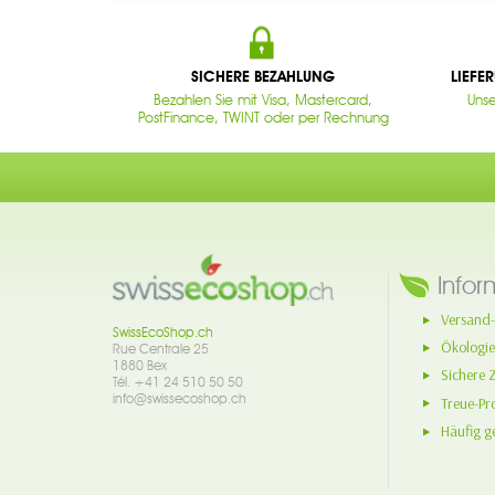
SICHERE BEZAHLUNG
LIEFE
Bezahlen Sie mit Visa, Mastercard,
Unse
PostFinance, TWINT oder per Rechnung
Infor
Versand-
SwissEcoShop.ch
Ökologie
Rue Centrale 25
1880 Bex
Sichere 
Tél. +41 24 510 50 50
info@swissecoshop.ch
Treue-P
Häufig ge