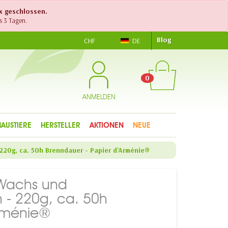
ex geschlossen.
s 3 Tagen.
Blog
CHF
DE
0
ANMELDEN
HAUSTIERE
HERSTELLER
AKTIONEN
NEUE
220g, ca. 50h Brenndauer - Papier d'Arménie®
 Wachs und
n - 220g, ca. 50h
Arménie®