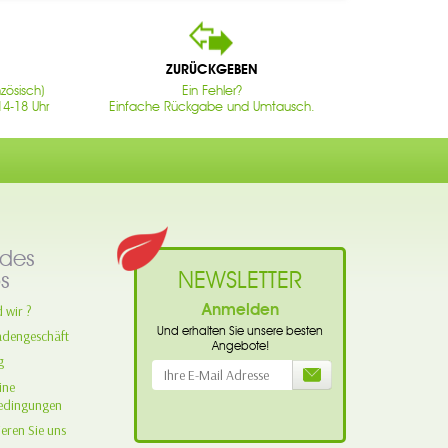
ZURÜCKGEBEN
zösisch)
Ein Fehler?
14-18 Uhr
Einfache Rückgabe und Umtausch.
des
NEWSLETTER
s
Anmelden
 wir ?
Und erhalten Sie unsere besten
adengeschäft
Angebote!
g
ine
edingungen
eren Sie uns