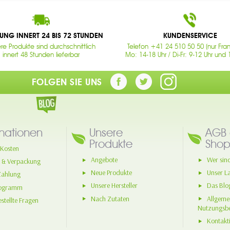
RUNG INNERT 24 BIS 72 STUNDEN
KUNDENSERVICE
re Produkte sind durchschnittlich
Telefon +41 24 510 50 50 (nur Fran
innert 48 Stunden lieferbar
Mo: 14-18 Uhr / Di-Fr: 9-12 Uhr und 
FOLGEN SIE UNS
mationen
Unsere
AGB 
Produkte
Shop
Kosten
Angebote
Wer sind
 & Verpackung
Neue Produkte
Unser L
Zahlung
Unsere Hersteller
Das Blo
rogramm
Nach Zutaten
Allgeme
stellte Fragen
Nutzungsb
Kontakti