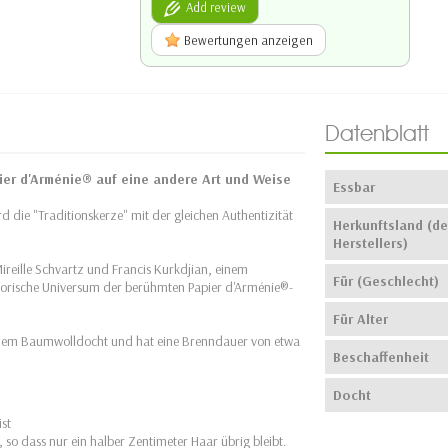
Add review
Bewertungen anzeigen
Datenblatt
ier d'Arménie® auf eine andere Art und Weise
Essbar
d die "Traditionskerze" mit der gleichen Authentizität
Herkunftsland (de
Herstellers)
reille Schvartz und Francis Kurkdjian, einem
Für (Geschlecht)
ktorische Universum der berühmten Papier d'Arménie®-
Für Alter
inem Baumwolldocht und hat eine Brenndauer von etwa
Beschaffenheit
Docht
st
o dass nur ein halber Zentimeter Haar übrig bleibt.