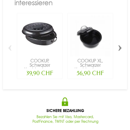
interessieren
‹
›
COOKUP,
COOKUP XL,
SUN
Schwarzer
Schwarzer
Ko
Kochtopf aus...
Kochtopf aus...
39,90 CHF
56,90 CHF
1
SICHERE BEZAHLUNG
Bezahlen Sie mit Visa, Mastercard,
PostFinance, TWINT oder per Rechnung