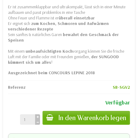
Er ist zusammenklappbar und ultrakompakt, lässt sich in einer Minute
aufbauen und passt problemlos in eine Tasche
Ohne Feuer und Flamme ist er
überall
einsetzbar
Er eignet sich
zum Kochen, Schmoren und Aufwärmen
verschiedener Rezepte
Sein sanftes & natürliches Garen
bewahrt den Geschmack der
Speisen
Mit einem
unbeaufsichtigten
Koch
vorgang können Sie die frische
Luft mit der Familie oder mit Freunden genießen,
der SUNGOOD
kümmert sich um alles
!
Ausgezeichnet beim CONCOURS LEPINE 2018
Referenz
SB-SGV2
Verfügbar
In den Warenkorb legen