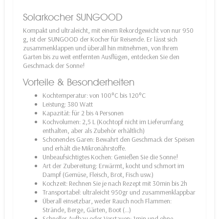
Solarkocher SUNGOOD
Kompakt und ultraleicht, mit einem Rekordgewicht von nur 950
g, ist der SUNGOOD der Kocher für Reisende. Er lässt sich
zusammenklappen und überall hin mitnehmen, von Ihrem
Garten bis zu weit entfernten Ausflügen, entdecken Sie den
Geschmack der Sonne!
Vorteile & Besonderheiten
Kochtemperatur: von 100°C bis 120°C
Leistung: 380 Watt
Kapazität: für 2 bis 4 Personen
Kochvolumen: 2,5 L (Kochtopf nicht im Lieferumfang
enthalten, aber als Zubehör erhältlich)
Schonendes Garen: Bewahrt den Geschmack der Speisen
und erhält die Mikronährstoffe.
Unbeaufsichtigtes Kochen: Genießen Sie die Sonne!
Art der Zubereitung: Erwärmt, kocht und schmort im
Dampf (Gemüse, Fleisch, Brot, Fisch usw.)
Kochzeit: Rechnen Sie je nach Rezept mit 30min bis 2h
Transportabel: ultraleicht 950gr und zusammenklappbar
Überall einsetzbar, weder Rauch noch Flammen:
Strände, Berge, Gärten, Boot (...)
Schneller Aufbau oder Verstauen: 1min und ohne