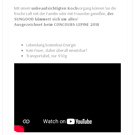
Mit einem
unbeaufsichtigten
Koch
vorgang können Sie die
frische Luft mit der Familie oder mit Freunden genießen,
der
SUNGOOD kümmert sich um alles
!
Ausgezeichnet beim CONCOURS LEPINE 2018
Lebenslang kostenlose Energie
Kein Feuer, daher überall einsetzbar!
Transportabel, nur 950g