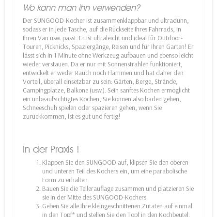
Wo kann man ihn verwenden?
Der SUNGOOD-Kocher ist zusammenklappbar und ultradünn,
sodass er in jede Tasche, auf die Rückseite Ihres Fahrrads, in
Ihren Van usw. passt. Er ist ultraleicht und ideal für Outdoor-
Touren, Picknicks, Spaziergänge, Reisen und für Ihren Garten! Er
lässt sich in 1 Minute ohne Werkzeug aufbauen und ebenso leicht
wieder verstauen. Da er nur mit Sonnenstrahlen funktioniert,
entwickelt er weder Rauch noch Flammen und hat daher den
Vorteil, überall einsetzbar zu sein: Gärten, Berge, Strände,
Campingplätze, Balkone (usw.). Sein sanftes Kochen ermöglicht
ein unbeaufsichtigtes Kochen, Sie können also baden gehen,
Schneeschuh spielen oder spazieren gehen, wenn Sie
zurückkommen, ist es gut und fertig!
In der Praxis !
Klappen Sie den SUNGOOD auf, klipsen Sie den oberen
und unteren Teil des Kochers ein, um eine parabolische
Form zu erhalten
Bauen Sie die Tellerauflage zusammen und platzieren Sie
sie in der Mitte des SUNGOOD-Kochers.
Geben Sie alle Ihre kleingeschnittenen Zutaten auf einmal
in den Topf* und stellen Sie den Topf in den Kochbeutel.