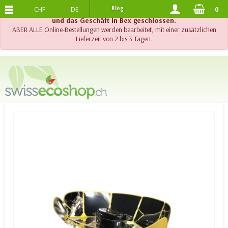
CHF
DE
Blog
0
KOSTENLOSER VERSAND
AB 120.-
!! Wichtig !! Bis am 20. August 2026 sind der Telefonsupport
und das Geschäft in Bex geschlossen.
ABER ALLE Online-Bestellungen werden bearbeitet, mit einer zusätzlichen
Lieferzeit von 2 bis 3 Tagen.