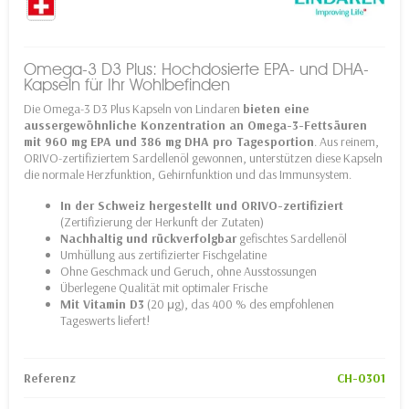
Omega-3 D3 Plus: Hochdosierte EPA- und DHA-
Kapseln für Ihr Wohlbefinden
Die Omega-3 D3 Plus Kapseln von Lindaren
bieten eine
aussergewöhnliche Konzentration an Omega-3-Fettsäuren
mit 960 mg EPA und 386 mg DHA pro Tagesportion
. Aus reinem,
ORIVO-zertifiziertem Sardellenöl gewonnen, unterstützen diese Kapseln
die normale Herzfunktion, Gehirnfunktion und das Immunsystem.
In der Schweiz hergestellt und ORIVO-zertifiziert
(Zertifizierung der Herkunft der Zutaten)
Nachhaltig und rückverfolgbar
gefischtes Sardellenöl
Umhüllung aus zertifizierter Fischgelatine
Ohne Geschmack und Geruch, ohne Ausstossungen
Überlegene Qualität mit optimaler Frische
Mit Vitamin D3
(20 μg), das 400 % des empfohlenen
Tageswerts liefert!
Referenz
CH-0301