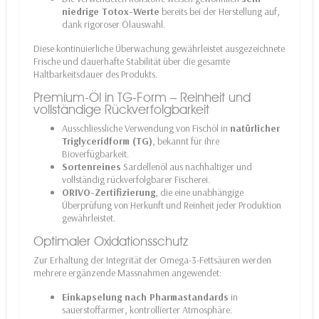
niedrige Totox-Werte
bereits bei der Herstellung auf,
dank rigoroser Ölauswahl.
Diese kontinuierliche Überwachung gewährleistet ausgezeichnete
Frische und dauerhafte Stabilität über die gesamte
Haltbarkeitsdauer des Produkts.
Premium-Öl in TG-Form – Reinheit und
vollständige Rückverfolgbarkeit
Ausschliessliche Verwendung von Fischöl in
natürlicher
Triglyceridform (TG)
, bekannt für ihre
Bioverfügbarkeit.
Sortenreines
Sardellenöl aus nachhaltiger und
vollständig rückverfolgbarer Fischerei.
ORIVO-Zertifizierung
, die eine unabhängige
Überprüfung von Herkunft und Reinheit jeder Produktion
gewährleistet.
Optimaler Oxidationsschutz
Zur Erhaltung der Integrität der Omega-3-Fettsäuren werden
mehrere ergänzende Massnahmen angewendet:
Einkapselung nach Pharmastandards
in
sauerstoffarmer, kontrollierter Atmosphäre.