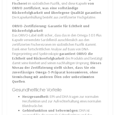
Fischerei
im südöstlichen Pazifik, sind diese Kapseln
von
ORIVO zertifiziert, was eine vollständige
Rückverfolgbarkeit und überlegene Qualität garantiert
.
Die Kapselumhüllung besteht aus zertifizierter Fischgelatine.
ORIVO-Zertifizierung: Garantie für Echtheit und
Rückverfolgbarkeit
Das
ORIVO
-Label stellt sicher, dass das in den Omega-3 D3 Plus
Kapseln verwendete Sardellenöl ausschliesslich aus den
zertifizierten Fischereizonen im südöstlichen Pazifik stammt.
Dank einer fortschrittlichen Analyse auf Basis von DNA-
Fingerprinting und Spektroskopie
garantiert ORIVO die
Echtheit und Rückverfolgbarkeit
des Produkts und bestätigt
damit seine Reinheit und seinen nachhaltigen Ursprung.
Dieses
Niveau der Zertifizierung stellt sicher, dass Sie ein
zuverlässiges Omega-3-Präparat konsumieren, ohne
Vermischung mit anderen Ölen oder unbestimmten
Quellen
.
Gesundheitliche Vorteile
Herzgesundheit:
EPA und DHA tragen zur normalen
Herzfunktion und zur Aufrechterhaltung eines normalen
Blutdrucks bei.
Gehirnfunktion und Sehvermögen:
DHA ist