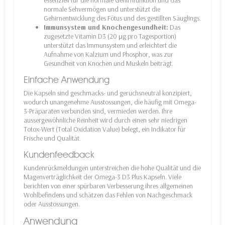
essenziell für die normale Gehirnfunktion und das
normale Sehvermögen und unterstützt die
Gehirnentwicklung des Fötus und des gestillten Säuglings.
Immunsystem und Knochengesundheit:
Das
zugesetzte Vitamin D3 (20 μg pro Tagesportion)
unterstützt das Immunsystem und erleichtert die
Aufnahme von Kalzium und Phosphor, was zur
Gesundheit von Knochen und Muskeln beiträgt.
Einfache Anwendung
Die Kapseln sind geschmacks- und geruchsneutral konzipiert,
wodurch unangenehme Ausstossungen, die häufig mit Omega-
3-Präparaten verbunden sind, vermieden werden. Ihre
aussergewöhnliche Reinheit wird durch einen sehr niedrigen
Totox-Wert (Total Oxidation Value) belegt, ein Indikator für
Frische und Qualität.
Kundenfeedback
Kundenrückmeldungen unterstreichen die hohe Qualität und die
Magenverträglichkeit der Omega-3 D3 Plus Kapseln. Viele
berichten von einer spürbaren Verbesserung ihres allgemeinen
Wohlbefindens und schätzen das Fehlen von Nachgeschmack
oder Ausstossungen.
Anwendung