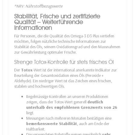
*NRV: Nährstoffbezugswerte
Stabilität, Frische und zertifizierte
Qualität – Weiterführende
Informationen
Für Personen, die die Qualität des Omega-3 D3 Plus vertiefen
möchten, folgen nützliche technische Informationen zur
Stabilität des Öls, seinem Oxidationsgrad und den Massnahmen
zur Gewährleistung optimaler Frische.
Strenge Totox-Kontrolle für stets frisches Öl
Der
Totox
-Wert ist der international anerkannte Indikator zur
Beurteilung der Gesamtoxidation eines Öls (Peroxide +
Aldehyde). Ein niedriger Wert ist das Zeichen eines frischen,
stabilen und hochwertigen Öls.
Regelmässige Kontrollen an unseren Produktionen
zeigen, dass der Totox-Wert generell
deutlich
unterhalb des empfohlenen Grenzwerts von 26
liegt.
Messungen nach mehreren Monaten bestätigen eine
bemerkenswerte Stabilität
, auch am Ende der
Haltbarkeit.
Die verwendeten Rohstoffe weisen gewöhnlich
sehr