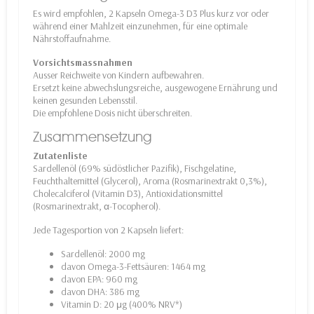
Es wird empfohlen, 2 Kapseln Omega-3 D3 Plus kurz vor oder
während einer Mahlzeit einzunehmen, für eine optimale
Nährstoffaufnahme.
Vorsichtsmassnahmen
Ausser Reichweite von Kindern aufbewahren.
Ersetzt keine abwechslungsreiche, ausgewogene Ernährung und
keinen gesunden Lebensstil.
Die empfohlene Dosis nicht überschreiten.
Zusammensetzung
Zutatenliste
Sardellenöl (69% südöstlicher Pazifik), Fischgelatine,
Feuchthaltemittel (Glycerol), Aroma (Rosmarinextrakt 0,3%),
Cholecalciferol (Vitamin D3), Antioxidationsmittel
(Rosmarinextrakt, α-Tocopherol).
Jede Tagesportion von 2 Kapseln liefert:
Sardellenöl: 2000 mg
davon Omega-3-Fettsäuren: 1464 mg
davon EPA: 960 mg
davon DHA: 386 mg
Vitamin D: 20 μg (400% NRV*)