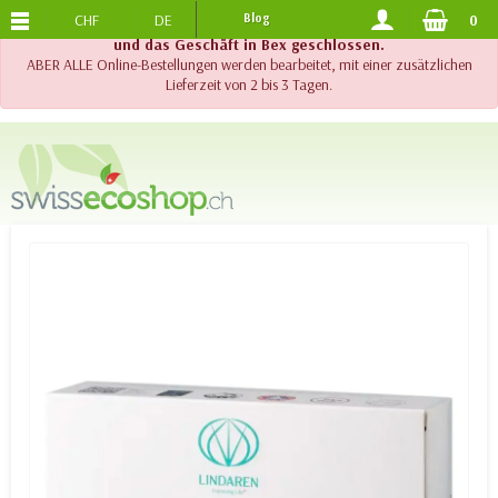
CHF
DE
Blog
0
KOSTENLOSER VERSAND
AB 120.-
!! Wichtig !! Bis am 20. August 2026 sind der Telefonsupport
und das Geschäft in Bex geschlossen.
ABER ALLE Online-Bestellungen werden bearbeitet, mit einer zusätzlichen
Lieferzeit von 2 bis 3 Tagen.