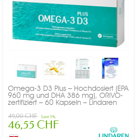
Omega-3 D3 Plus – Hochdosiert (EPA
960 mg und DHA 386 mg), ORIVO-
zertifiziert – 60 Kapseln – Lindaren
49,00 CHF
Save 5%
46,55 CHF