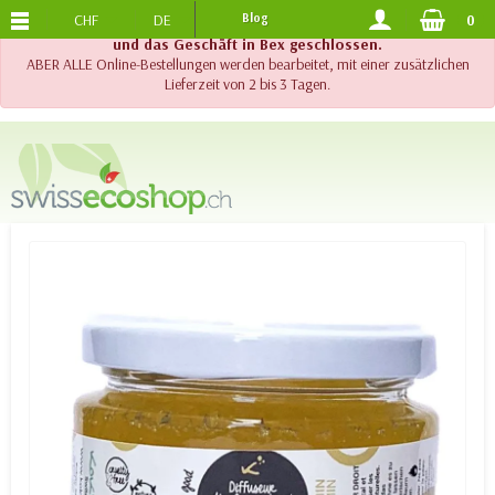
CHF
DE
Blog
0
KOSTENLOSER VERSAND
AB 120.-
!! Wichtig !! Bis am 20. August 2026 sind der Telefonsupport
und das Geschäft in Bex geschlossen.
ABER ALLE Online-Bestellungen werden bearbeitet, mit einer zusätzlichen
Lieferzeit von 2 bis 3 Tagen.