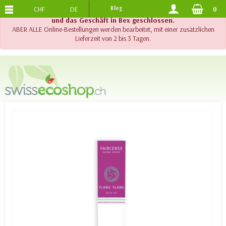
CHF
DE
Blog
0
KOSTENLOSER VERSAND
AB 120.-
!! Wichtig !! Bis am 20. August 2026 sind der Telefonsupport
und das Geschäft in Bex geschlossen.
ABER ALLE Online-Bestellungen werden bearbeitet, mit einer zusätzlichen
Lieferzeit von 2 bis 3 Tagen.