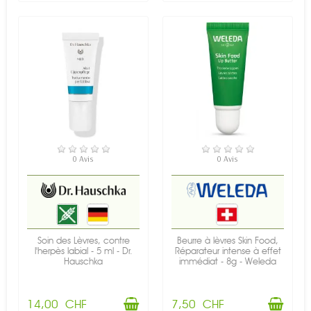
EN STOCK
EN STOCK
0 Avis
0 Avis
Soin des Lèvres, contre
Beurre à lèvres Skin Food,
l'herpès labial - 5 ml - Dr.
Réparateur intense à effet
Hauschka
immédiat - 8g - Weleda
14,00 CHF
7,50 CHF