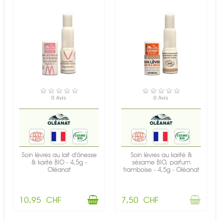
EN STOCK
RUPTURE DE STOCK
0 Avis
0 Avis
Soin lèvres au lait d'ânesse
Soin lèvres au karité &
& karité BIO - 4,5g -
sésame BIO, parfum
Oléanat
framboise - 4,5g - Oléanat
10,95 CHF
7,50 CHF