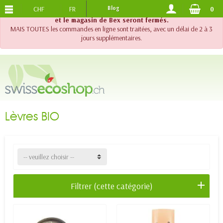
CHF
FR
Blog
0
PORTS OFFERTS
DES 120.-
!! Important !! Jusqu'au 20 août 2026, le support téléphonique
et le magasin de Bex seront fermés.
MAIS TOUTES les commandes en ligne sont traitées, avec un délai de 2 à 3
jours supplémentaires.
Lèvres BIO
-- veuillez choisir --
Filtrer (cette catégorie)