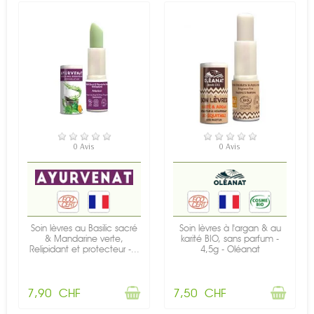
RUPTURE DE STOCK
RUPTURE DE STOCK
0 Avis
0 Avis
Soin lèvres au Basilic sacré
Soin lèvres à l'argan & au
& Mandarine verte,
karité BIO, sans parfum -
Relipidant et protecteur -...
4,5g - Oléanat
7,90 CHF
7,50 CHF