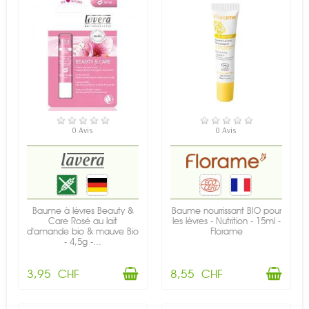
EN STOCK
EN STOCK
0 Avis
0 Avis
Baume à lèvres Beauty &
Baume nourrissant BIO pour
Care Rosé au lait
les lèvres - Nutrition - 15ml -
d'amande bio & mauve Bio
Florame
- 4,5g -...
3,95 CHF
8,55 CHF