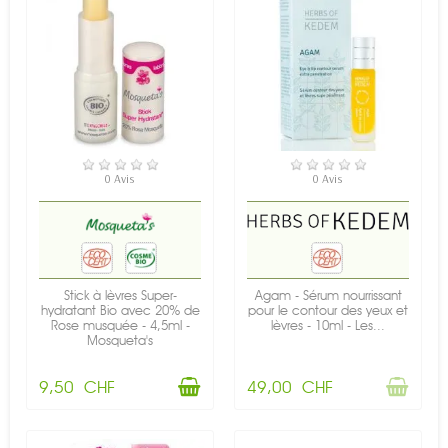
EN STOCK
RUPTURE DE STOCK
0 Avis
0 Avis
Stick à lèvres Super-
Agam - Sérum nourrissant
hydratant Bio avec 20% de
pour le contour des yeux et
Rose musquée - 4,5ml -
lèvres - 10ml - Les...
Mosqueta's
9,50 CHF
49,00 CHF