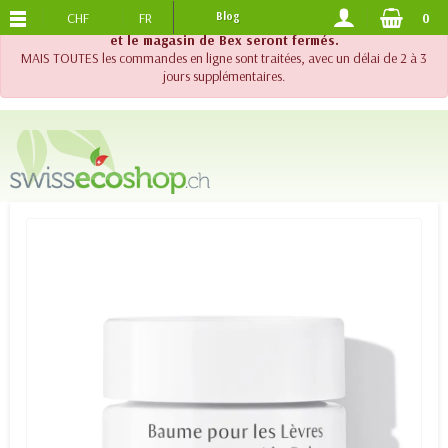
CHF
FR
Blog
0
PORTS OFFERTS
DES 120.-
!! Important !! Jusqu'au 20 août 2026, le support téléphonique
et le magasin de Bex seront fermés.
MAIS TOUTES les commandes en ligne sont traitées, avec un délai de 2 à 3
jours supplémentaires.