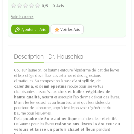
0
/
5
-
0
Avis
Voir les notes
Ajouter un Avis
Voir les Avis
Description
Dr. Hauschka
Couleur jaune or, ce baume entoure l’épiderme délicat des lèvres
et le protège des influences externes et des agressions
climatiques. Sa composition à base d’
anthyllide
, de
calendula
, et de
millepertuis
réputé pour ses vertus
cicatrisantes, associés aux
cires et huiles végétales de
haute qualité
, nourrit et assouplit l’épiderme délicat des lèvres.
Même les lèvres sèches ou fissurées, ainsi que les ridules du
pourtour de la bouche, apprécient le pouvoir régénérant du
Baume pour les Lèvres.
De la
poudre de Soie authentique
maintient leur élasticité.
Le Baume pour les lèvres
redonne aux lèvres la douceur du
velours et laisse un parfum chaud et fleuri
pendant