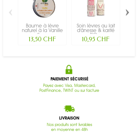
‹
›
Baume à lèvre
Soin lèvres au lait
S
naturel à la Vanille
d'ânesse & karité
ka
- 8g -...
BIO...
B
13,50 CHF
10,95 CHF
PAIEMENT SÉCURISÉ
Payez avec Visa, Mastercard,
PostFinance, TWINT ou sur facture
LIVRAISON
Nos produits sont livrables
en moyenne en 48h