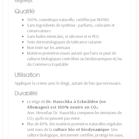
longtemps.
Qualité
100% cosmétique naturelle, certifiée par NATRU
Sans ingrédients de synthèse : parfums, colorants et
conservateurs
Sans huiles minérales, ni silicones et ni PEG
Tests dermatologiques de tolérance cutanée
Non testé sur les animaux
Matières premières issues autant que faire se peut de
cultures biologiques contrôlées ou biodynamiques et/ou
du Commerce Equitable
Utilisation
Appliquer la crème avec le doigt, autant de fois que nécessaire.
Durabilité
Le siège de
Dr. Hauschka à Eckwälden (en
Allemagne) est 100% neutre en CO₂
.
Avec Atmosfair Dr. Hauschka compense les émissions de
CO₂ qu'ils ne peuvent pas éviter.
Plus de 80% des matières premières naturelles végétales
sont issus de la
culture bio et biodynamique
. Une
culture biologique, strictement certifiée, protège les eaux,