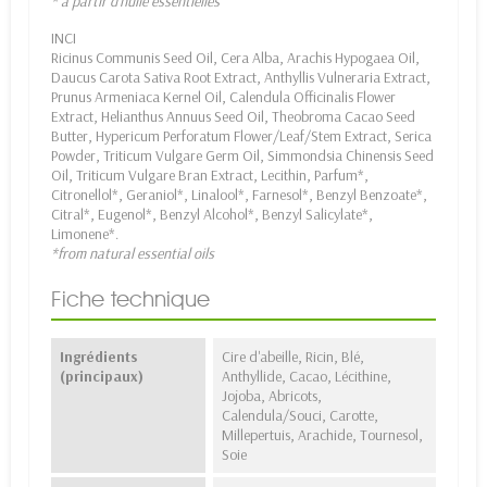
* à partir d'huile essentielles
INCI
Ricinus Communis Seed Oil, Cera Alba, Arachis Hypogaea Oil,
Daucus Carota Sativa Root Extract, Anthyllis Vulneraria Extract,
Prunus Armeniaca Kernel Oil, Calendula Officinalis Flower
Extract, Helianthus Annuus Seed Oil, Theobroma Cacao Seed
Butter, Hypericum Perforatum Flower/Leaf/Stem Extract, Serica
Powder, Triticum Vulgare Germ Oil, Simmondsia Chinensis Seed
Oil, Triticum Vulgare Bran Extract, Lecithin, Parfum*,
Citronellol*, Geraniol*, Linalool*, Farnesol*, Benzyl Benzoate*,
Citral*, Eugenol*, Benzyl Alcohol*, Benzyl Salicylate*,
Limonene*.
*from natural essential oils
Fiche technique
Ingrédients
Cire d'abeille, Ricin, Blé,
(principaux)
Anthyllide, Cacao, Lécithine,
Jojoba, Abricots,
Calendula/Souci, Carotte,
Millepertuis, Arachide, Tournesol,
Soie