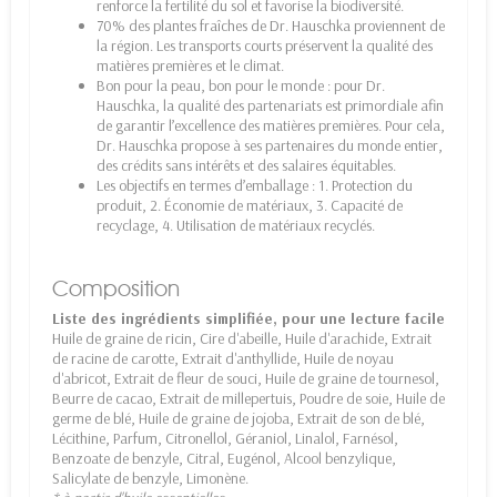
renforce la fertilité du sol et favorise la biodiversité.
70% des plantes fraîches de Dr. Hauschka proviennent de
la région. Les transports courts préservent la qualité des
matières premières et le climat.
Bon pour la peau, bon pour le monde : pour Dr.
Hauschka, la qualité des partenariats est primordiale afin
de garantir l’excellence des matières premières. Pour cela,
Dr. Hauschka propose à ses partenaires du monde entier,
des crédits sans intérêts et des salaires équitables.
Les objectifs en termes d’emballage : 1. Protection du
produit, 2. Économie de matériaux, 3. Capacité de
recyclage, 4. Utilisation de matériaux recyclés.
Composition
Liste des ingrédients simplifiée, pour une lecture facile
Huile de graine de ricin, Cire d'abeille, Huile d'arachide, Extrait
de racine de carotte, Extrait d'anthyllide, Huile de noyau
d'abricot, Extrait de fleur de souci, Huile de graine de tournesol,
Beurre de cacao, Extrait de millepertuis, Poudre de soie, Huile de
germe de blé, Huile de graine de jojoba, Extrait de son de blé,
Lécithine, Parfum, Citronellol, Géraniol, Linalol, Farnésol,
Benzoate de benzyle, Citral, Eugénol, Alcool benzylique,
Salicylate de benzyle, Limonène.