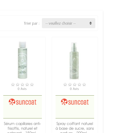
Trier par :
-- veuillez choisir --
RUPTURE DE STOCK
RUPTURE DE STOCK
0 Avis
0 Avis
Sérum capillaries anti-
Spray coiffant naturel
frisottis, naturel et
à base de sucre, sans