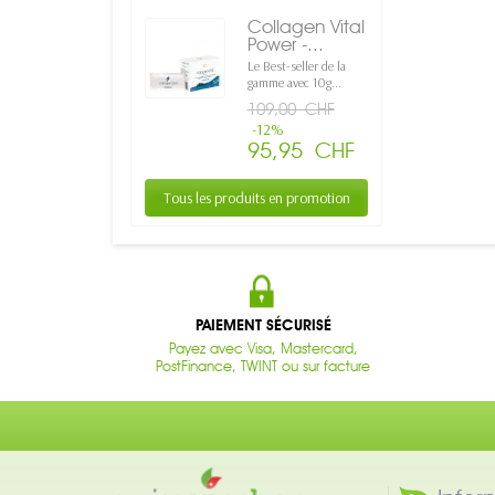
Collagen Vital
Power -...
Le Best-seller de la
gamme avec 10g...
109,00 CHF
-12%
95,95 CHF
Tous les produits en promotion
PAIEMENT SÉCURISÉ
Payez avec Visa, Mastercard,
PostFinance, TWINT ou sur facture