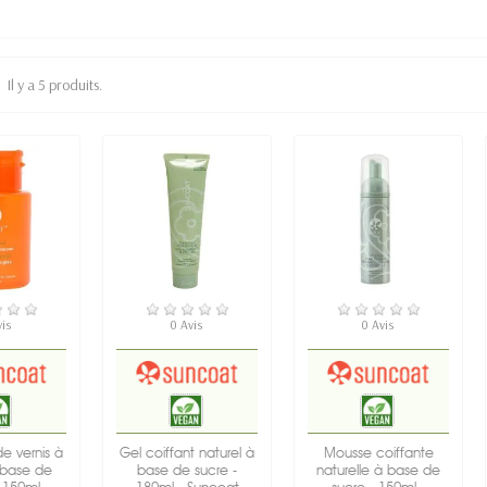
Il y a 5 produits.
DE STOCK
RUPTURE DE STOCK
RUPTURE DE STOCK
vis
0 Avis
0 Avis
de vernis à
Gel coiffant naturel à
Mousse coiffante
 base de
base de sucre -
naturelle à base de