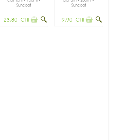
calmant - 150ml -
parfum - 200ml -
Suncoat
Suncoat
23,80 CHF
19,90 CHF