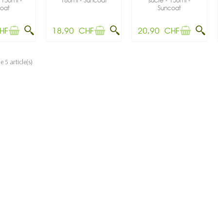
 150ml -
180ml - Suncoat
sucre - 150ml -
oat
Suncoat
HF
18,90 CHF
20,90 CHF
e 5 article(s)