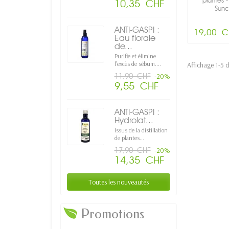
plantes -
10,35 CHF
Sunc
ANTI-GASPI :
19,00 C
Eau florale
de...
Purifie et élimine
l’excès de sébum....
Affichage 1-5 d
11,90 CHF
-20%
9,55 CHF
ANTI-GASPI :
Hydrolat...
Issus de la distillation
de plantes...
17,90 CHF
-20%
14,35 CHF
Toutes les nouveautés
Promotions