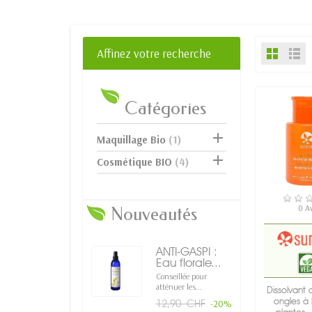
Affinez votre recherche
Catégories

Maquillage Bio
(1)

Cosmétique BIO
(4)
RUPTURE 
0 A
Nouveautés
ANTI-GASPI :
Eau florale...
Conseillée pour
atténuer les...
Dissolvant 
ongles à
12,90 CHF
-20%