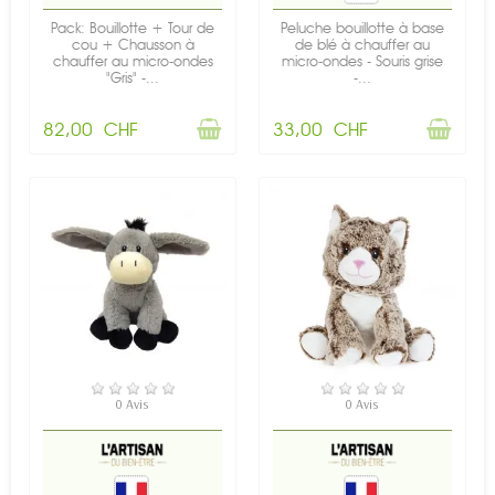
Pack: Bouillotte + Tour de
Peluche bouillotte à base
cou + Chausson à
de blé à chauffer au
chauffer au micro-ondes
micro-ondes - Souris grise
"Gris" -...
-...
82,00 CHF
33,00 CHF
RUPTURE DE STOCK
RUPTURE DE STOCK
0 Avis
0 Avis