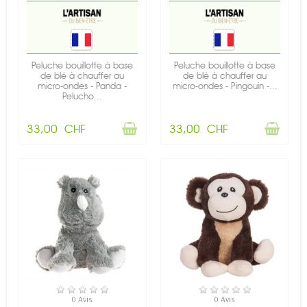
Peluche bouillotte à base
Peluche bouillotte à base
de blé à chauffer au
de blé à chauffer au
micro-ondes - Panda -
micro-ondes - Pingouin -...
Pelucho...
33,00 CHF
33,00 CHF
RUPTURE DE STOCK
RUPTURE DE STOCK
0 Avis
0 Avis