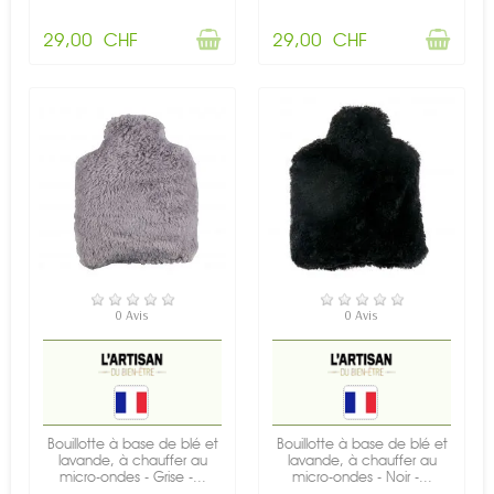
29,00 CHF
29,00 CHF
RUPTURE DE STOCK
RUPTURE DE STOCK
0 Avis
0 Avis
Bouillotte à base de blé et
Bouillotte à base de blé et
lavande, à chauffer au
lavande, à chauffer au
micro-ondes - Grise -...
micro-ondes - Noir -...