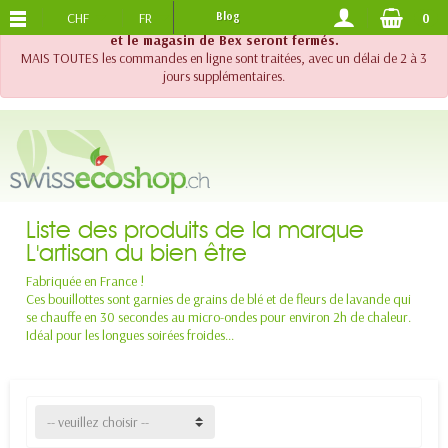
CHF
FR
Blog
0
PORTS OFFERTS
DES 120.-
!! Important !! Jusqu'au 20 août 2026, le support téléphonique
et le magasin de Bex seront fermés.
MAIS TOUTES les commandes en ligne sont traitées, avec un délai de 2 à 3
jours supplémentaires.
Liste des produits de la marque
L'artisan du bien être
Fabriquée en France !
Ces bouillottes sont garnies de grains de blé et de fleurs de lavande qui
se chauffe en 30 secondes au micro-ondes pour environ 2h de chaleur.
Idéal pour les longues soirées froides...
-- veuillez choisir --