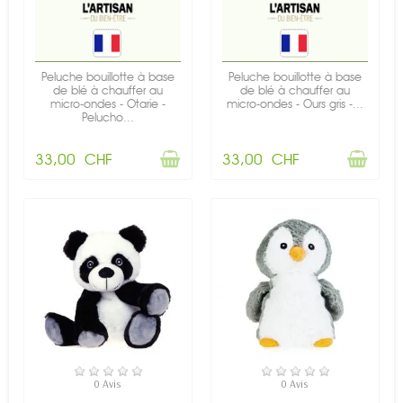
Peluche bouillotte à base
Peluche bouillotte à base
de blé à chauffer au
de blé à chauffer au
micro-ondes - Otarie -
micro-ondes - Ours gris -...
Pelucho...
33,00 CHF
33,00 CHF
RUPTURE DE STOCK
RUPTURE DE STOCK
0 Avis
0 Avis