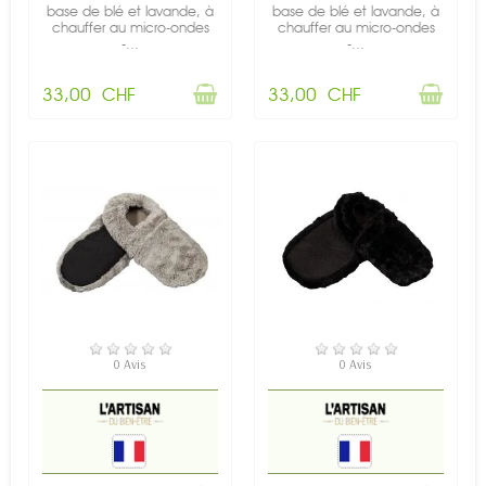
base de blé et lavande, à
base de blé et lavande, à
chauffer au micro-ondes
chauffer au micro-ondes
-...
-...
33,00 CHF
33,00 CHF
RUPTURE DE STOCK
RUPTURE DE STOCK
0 Avis
0 Avis