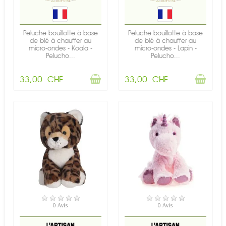
Peluche bouillotte à base
Peluche bouillotte à base
de blé à chauffer au
de blé à chauffer au
micro-ondes - Koala -
micro-ondes - Lapin -
Pelucho...
Pelucho...
33,00 CHF
33,00 CHF
RUPTURE DE STOCK
RUPTURE DE STOCK
0 Avis
0 Avis