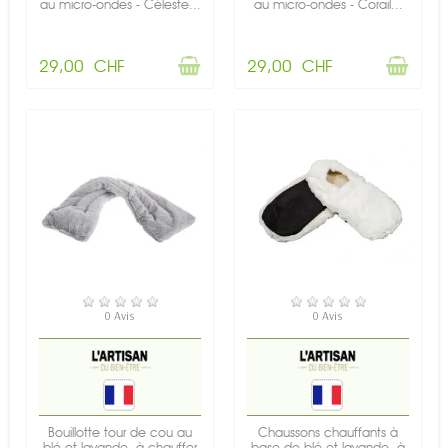
au micro-ondes - Céleste...
au micro-ondes - Corail...
29,00 CHF
29,00 CHF
RUPTURE DE STOCK
RUPTURE DE STOCK
0 Avis
0 Avis
Bouillotte tour de cou au
Chaussons chauffants à
blé et lavande, à chauffer
base de blé et lavande, à