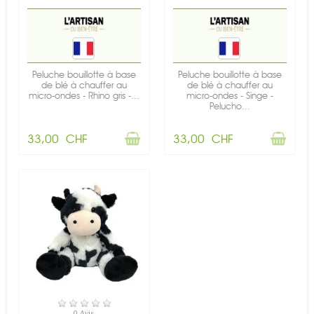
Peluche bouillotte à base
Peluche bouillotte à base
de blé à chauffer au
de blé à chauffer au
micro-ondes - Rhino gris -...
micro-ondes - Singe -
Pelucho...
33,00 CHF
33,00 CHF
RUPTURE DE STOCK
0 Avis