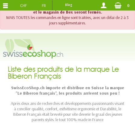
CHF
FR
Blog
0
PORTS OFFERTS
DES 120.-
!! Important !! Jusqu'au 20 août 2026, le support téléphonique
et le magasin de Bex seront fermés.
MAIS TOUTES les commandes en ligne sont traitées, avec un délai de 2 à 3
jours supplémentaires.
Liste des produits de la marque Le
Biberon Français
SwissEcoShop.ch importe et distribue en Suisse la marque
"Le Biberon français", les produits arrivent sous peu !
Après deux ans de recherches et développements passionnants visant
à concilier qualité, confort, esthétisme ergonomie et Durabilité, le
Biberon Français était breveté pour vite devenir le graal des jeunes
parents stylés. le tout 100% made in France