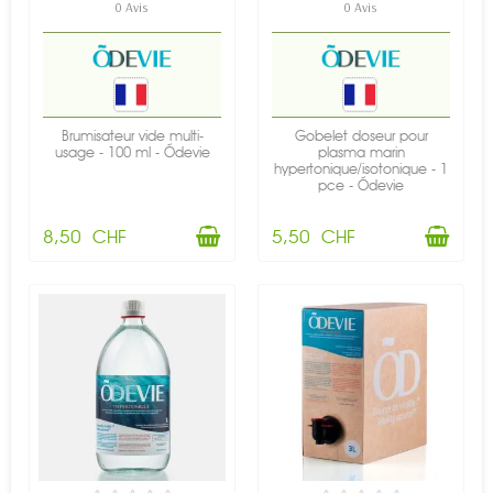
0 Avis
0 Avis
Brumisateur vide multi-
Gobelet doseur pour
usage - 100 ml - Õdevie
plasma marin
hypertonique/isotonique - 1
pce - Õdevie
8,50 CHF
5,50 CHF