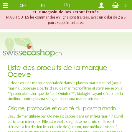
CHF
FR
Blog
0
PORTS OFFERTS
DES 120.-
!! Important !! Jusqu'au 20 août 2026, le support téléphonique
et le magasin de Bex seront fermés.
MAIS TOUTES les commandes en ligne sont traitées, avec un délai de 2 à 3
jours supplémentaires.
Liste des produits de la marque
Õdevie
Õdevie est une marque spécialisée dans le plasma marin naturel (aqua
marina), obtenue à partir d’eau de mer micro-filtrée et stérilisée selon le
**protocole historique de René Quinton**, biologiste ayant démontré la
similitude entre plasma sanguin et plasma marin isotonique.
Origine, protocole et qualité du plasma marin
L’eau de mer utilisée par Õdevie est captée dans un milieu marin naturel
et riche en minéraux. Elle est ensuite soigneusement micro-filtrée et
stérilisée à froid selon le protocole de Quinton, une méthode visant à
conserver au mieux ses minéraux et oligo-éléments. Cette eau marine se