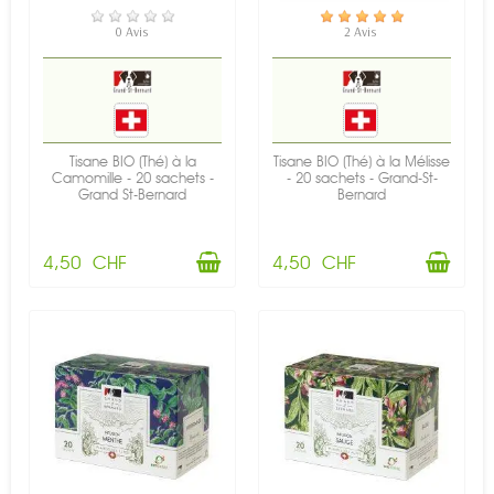
EN STOCK
EN STOCK
0 Avis
2 Avis
Tisane BIO (Thé) à la
Tisane BIO (Thé) à la Mélisse
Camomille - 20 sachets -
- 20 sachets - Grand-St-
Grand St-Bernard
Bernard
4,50 CHF
4,50 CHF