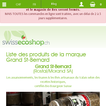
CHF
FR
Blog
0
PORTS OFFERTS
DES 120.-
!! Important !! Jusqu'au 20 août 2026, le support téléphonique
et le magasin de Bex seront fermés.
MAIS TOUTES les commandes en ligne sont traitées, avec un délai de 2 à 3
jours supplémentaires.
Liste des produits de la marque
Grand St-Bernard
Grand St-Bernard
(Rostal/Morand SA)
Les assaisonnements, les tisanes & les thés artisanaux du Valais selon des
recettes historiques,
certifiés Bio Bourgeon Suisse