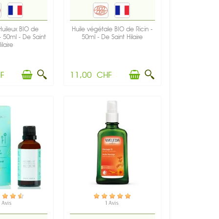
uileux BIO de
Huile végétale BIO de Ricin -
- 50ml - De Saint
50ml - De Saint Hilaire
ilaire
F
11,00 CHF
 STOCK
EN STOCK
 Avis
1 Avis