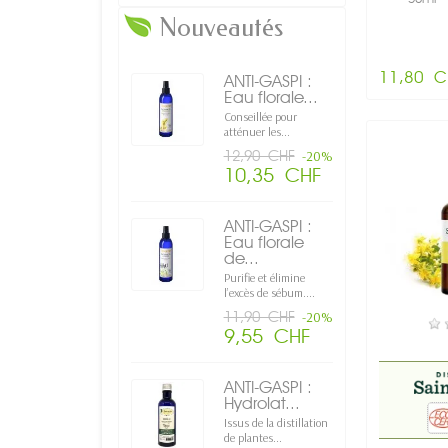
Nouveautés
11,80 C
ANTI-GASPI :
Eau florale...
Conseillée pour
atténuer les...
12,90 CHF
-20%
10,35 CHF
ANTI-GASPI :
Eau florale
de...
Purifie et élimine
l’excès de sébum....
11,90 CHF
-20%
E
9,55 CHF
ANTI-GASPI :
Hydrolat...
Issus de la distillation
de plantes...