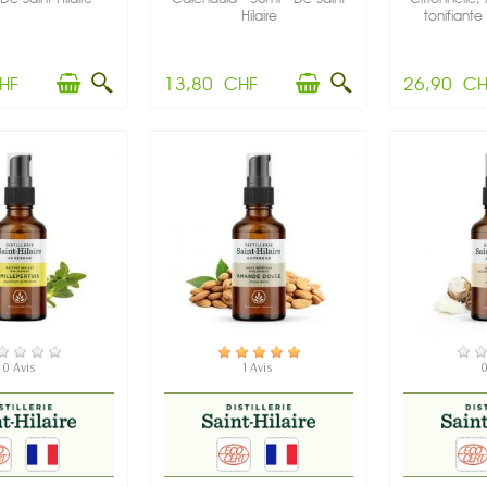
Hilaire
tonifiante 
HF
13,80 CHF
26,90 CH
N STOCK
EN STOCK
EN
0 Avis
1 Avis
0