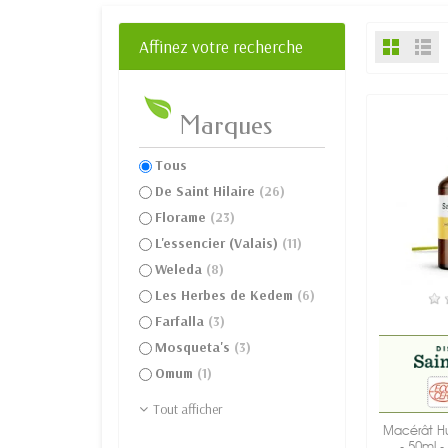
Affinez votre recherche
Marques
Tous
De Saint Hilaire
(26)
Florame
(23)
L'essencier (Valais)
(11)
Weleda
(8)
Les Herbes de Kedem
(6)
E
Farfalla
(3)
Mosqueta's
(3)
Omum
(1)
Tout afficher
Macérât Hu
- 50ml - 