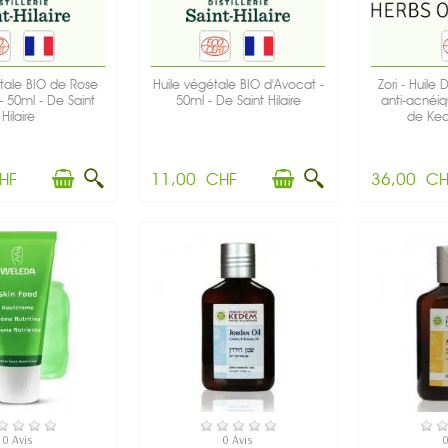
tale BIO de Rose
Huile végétale BIO d'Avocat -
Zori - Huile
 50ml - De Saint
50ml - De Saint Hilaire
anti-acnéiq
Hilaire
de Ked
HF
11,00 CHF
36,00 CH
N STOCK
EN STOCK
RUPTUR
0 Avis
0 Avis
0