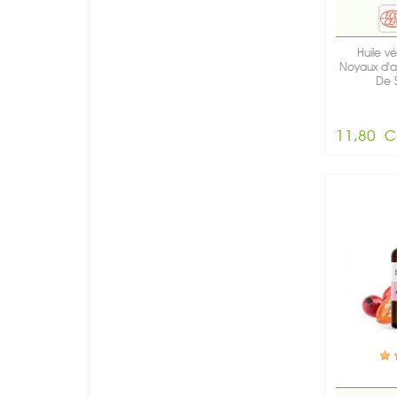
Huile v
Noyaux d'ab
De S
11,80 C
E