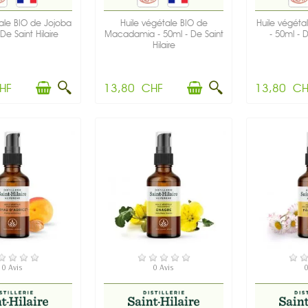
ale BIO de Jojoba
Huile végétale BIO de
Huile végéta
De Saint Hilaire
Macadamia - 50ml - De Saint
- 50ml - D
Hilaire
HF
13,80 CHF
13,80 CH
N STOCK
EN STOCK
EN
0 Avis
0 Avis
0