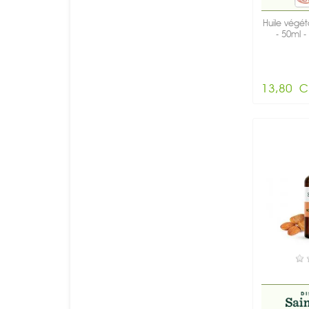
Huile végét
- 50ml - 
13,80 C
E