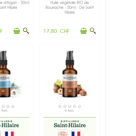
le d'Argan - 50ml
Huile végétale BIO de
int Hilaire
Bourrache - 50ml - De Saint
Hilaire
F
17,80 CHF
 STOCK
EN STOCK
 Avis
0 Avis