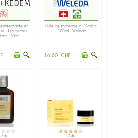
 Désinfectante et
Huile de massage à l´Arnica
ue - Les Herbes
- 100ml - Weleda
em - 50ml
F
16,60 CHF
E DE STOCK
EN STOCK
 Avis
1 Avis