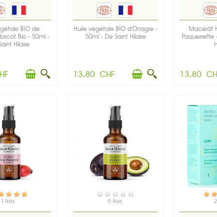
égétale BIO de
Huile végétale BIO d'Onagre -
Macérât H
ricot Bio - 50ml -
50ml - De Saint Hilaire
Paquerrette 
aint Hilaire
H
HF
13,80 CHF
13,80 CH
N STOCK
EN STOCK
EN
1 Avis
0 Avis
2