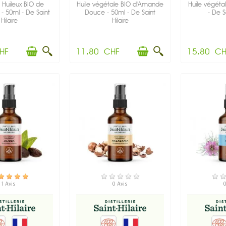
Huileux BIO de
Huile végétale BIO d'Amande
Huile végéta
s - 50ml - De Saint
Douce - 50ml - De Saint
- De Sa
Hilaire
Hilaire
HF
11,80 CHF
15,80 CH
N STOCK
EN STOCK
EN
1 Avis
0 Avis
0