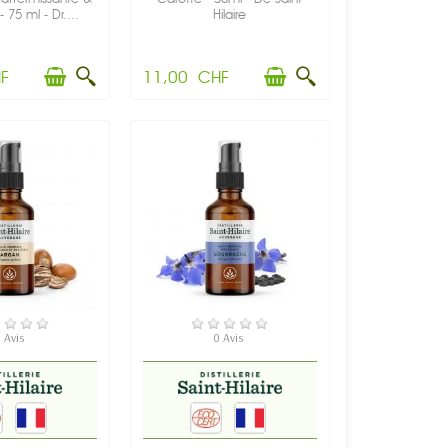
- 75 ml - Dr....
Hilaire
F
11,00 CHF
 STOCK
EN STOCK
 Avis
0 Avis