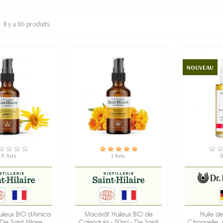
Il y a 86 produits.
NOUVEAU
N STOCK
EN STOCK
EN
0 Avis
1 Avis
0
ileux BIO d'Arnica
Macérât Huileux BIO de
Huile de
De Saint Hilaire
Calendula - 50ml - De Saint
Citronnelle,