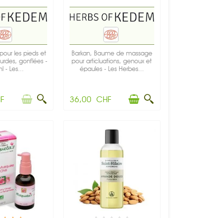
pour les pieds et
Barkan, Baume de massage
urdes, gonflées -
pour articluations, genoux et
 - Les...
épaules - Les Herbes...
F
36,00 CHF