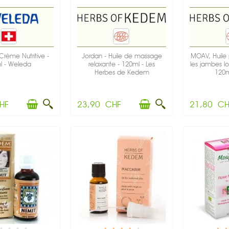
Crème Nutritive -
Jordan - Huile de massage
MOAV, Huile 
l - Weleda
relaxante - 120ml - Les
les jambes lo
Herbes de Kedem
120ml
HF
23,90 CHF
21,80 CH