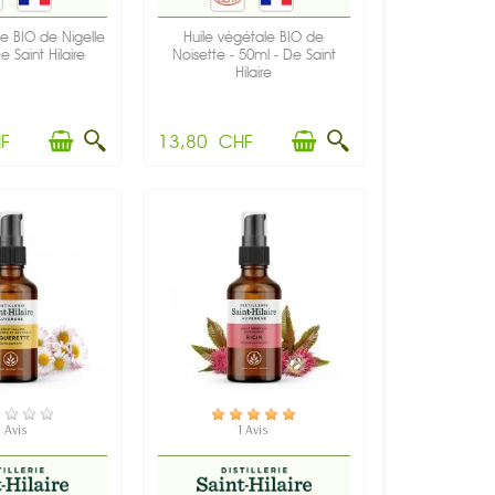
le BIO de Nigelle
Huile végétale BIO de
e Saint Hilaire
Noisette - 50ml - De Saint
Hilaire
F
13,80 CHF
 STOCK
EN STOCK
 Avis
1 Avis