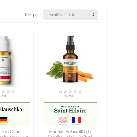
Trier par :
-- veuillez choisir --
 STOCK
EN STOCK
 Avis
0 Avis
 Soin Citron
Macérât Huileux BIO de
 raffermissante &
Carotte - 50ml - De Saint