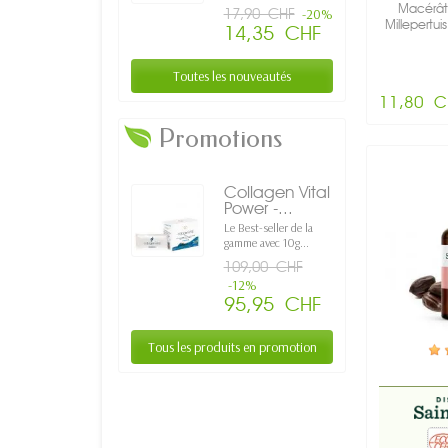
Macérât 
17,90 CHF
-20%
Millepertui
14,35 CHF
Toutes les nouveautés
11,80 C
Promotions
Collagen Vital
Power -...
Le Best-seller de la
gamme avec 10g...
109,00 CHF
-12%
95,95 CHF
Tous les produits en promotion
E