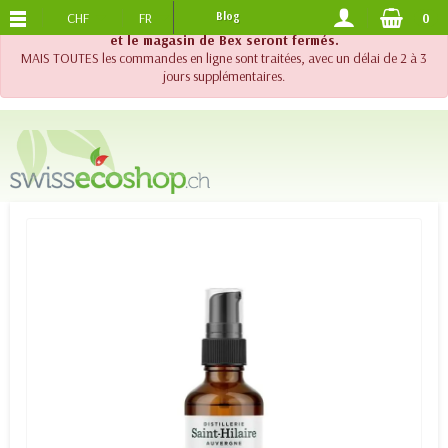
CHF
FR
Blog
0
PORTS OFFERTS
DES 120.-
!! Important !! Jusqu'au 20 août 2026, le support téléphonique
et le magasin de Bex seront fermés.
MAIS TOUTES les commandes en ligne sont traitées, avec un délai de 2 à 3
jours supplémentaires.