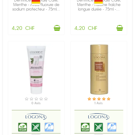
Dentifrice BIO Daily Care,
Dentifrice BIO Daily Care,
Menthe - Avec fluorure de
Menthe - Haleine fraîche
sodium protecteur - 75ml...
longue durée - 75ml -...
4,20 CHF
4,20 CHF
EN STOCK
EN STOCK
0 Avis
1 Avis