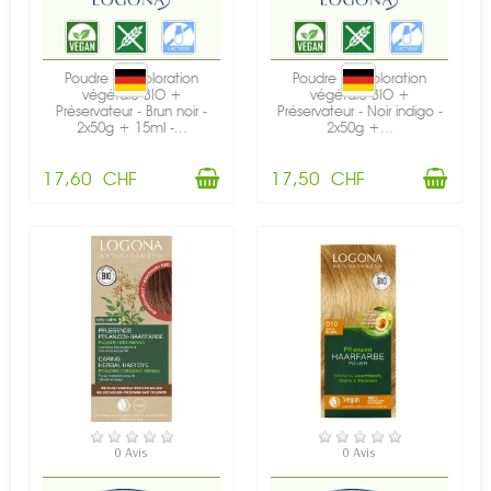
Poudre de coloration
Poudre de coloration
végétale BIO +
végétale BIO +
Préservateur - Brun noir -
Préservateur - Noir indigo -
2x50g + 15ml -...
2x50g +...
17,60 CHF
17,50 CHF
EN STOCK
EN STOCK
0 Avis
0 Avis