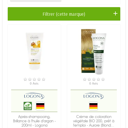
Filtrer (cette marque)
EN STOCK
EN STOCK
0 Avis
0 Avis
Après-shampooing,
Crème de coloration
Brillance à l'huile d'argan -
végétale BIO 200, prêt à
200ml - Logona
l'emploi - Aurore (Blond...