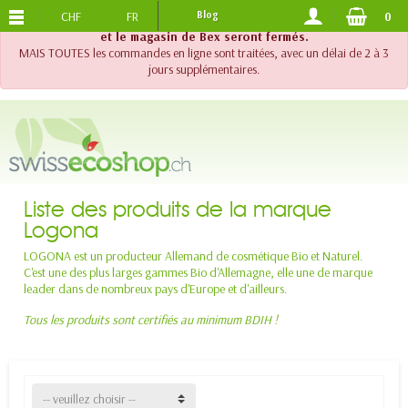
CHF
FR
Blog
0
PORTS OFFERTS
DES 120.-
!! Important !! Jusqu'au 20 août 2026, le support téléphonique
et le magasin de Bex seront fermés.
MAIS TOUTES les commandes en ligne sont traitées, avec un délai de 2 à 3
jours supplémentaires.
Liste des produits de la marque
Logona
LOGONA est un producteur Allemand de cosmétique Bio et Naturel.
C'est une des plus larges gammes Bio d'Allemagne, elle une de marque
leader dans de nombreux pays d'Europe et d'ailleurs.
Tous les produits sont certifiés au minimum BDIH !
-- veuillez choisir --