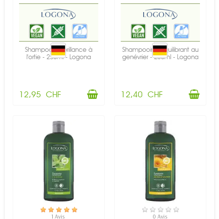
Shampooing brillance à
Shampooing équilibrant au
l'ortie - 250ml - Logona
genévrier - 250ml - Logona
12,95 CHF
12,40 CHF
EN STOCK
EN STOCK
1 Avis
0 Avis