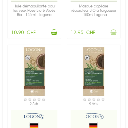
Huile démaquillante pour
Masque capillaire
les yeux Rose Bio & Aloès
réparateur BIO à l'argousier
Bio - 125ml - Logona
- 150ml Logona
10,90 CHF
12,95 CHF
EN STOCK
EN STOCK
0 Avis
0 Avis