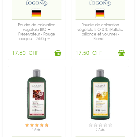
Poudre de coloration
Poudre de coloration
végétale BIO +
végétale BIO 010 (Reflets,
Préservateur - Rouge
brillance et volume) -
acajou - 2x50g +...
Blond...
17,60 CHF
17,50 CHF
EN STOCK
EN STOCK
1 Avis
0 Avis