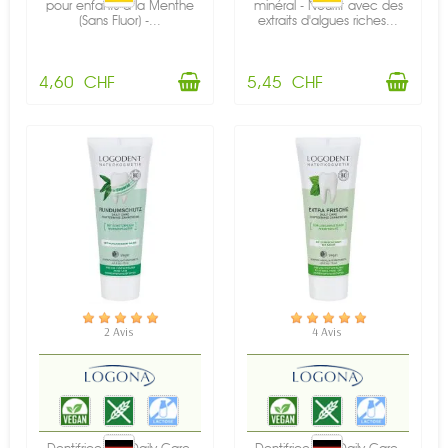
pour enfants à la Menthe
minéral - Nourrit avec des
(Sans Fluor) -...
extraits d'algues riches...
4,60 CHF
5,45 CHF
EN STOCK
EN STOCK
2 Avis
4 Avis