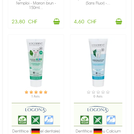
l'emploi - Marron brun -
(Sans Fluor) -...
150ml...
23,80 CHF
4,60 CHF
EN STOCK
EN STOCK
1 Avis
0 Avis
Dentifrice BIO (gel dentaire)
Dentifrice BIO au Calcium