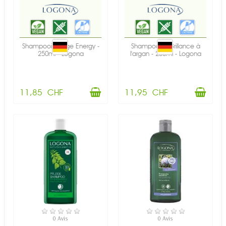
Shampooing Age Energy -
Shampooing Brillance à
250ml - Logona
l'argan - 250ml - Logona
11,85 CHF
11,95 CHF
EN STOCK
EN STOCK
0 Avis
0 Avis