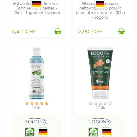
Gel dentaire BIO, Romarin -
Ghassoul en poudre,
Formule aux 5 herbes -
nettoyage doux pour la
75ml - Logodent (Logona)
peau et les cheveux - 300g
- Logona
5,40 CHF
12,90 CHF
EN STOCK
RUPTURE DE STOCK
1 Avis
0 Avis