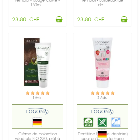
l'emploi - Rouge Cuivré -
l'emploi - Bordeaux (Lie
150ml...
de...
23,80 CHF
23,80 CHF
EN STOCK
EN STOCK
1 Avis
3 Avis
Crème de coloration
Dentifrice BIO (gel dentaire)
végétale BIO 230, prêt à
pour enfants à la Fraise