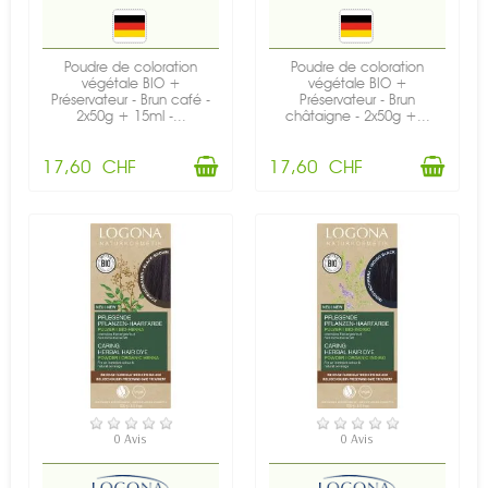
Poudre de coloration
Poudre de coloration
végétale BIO +
végétale BIO +
Préservateur - Brun café -
Préservateur - Brun
2x50g + 15ml -...
châtaigne - 2x50g +...
17,60 CHF
17,60 CHF
EN STOCK
EN STOCK
0 Avis
0 Avis