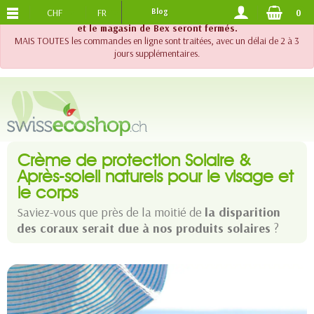
CHF
FR
Blog
0
PORTS OFFERTS
DES 120.-
!! Important !! Jusqu'au 20 août 2026, le support téléphonique
et le magasin de Bex seront fermés.
MAIS TOUTES les commandes en ligne sont traitées, avec un délai de 2 à 3
jours supplémentaires.
Crème de protection Solaire &
Après-soleil naturels pour le visage et
le corps
Saviez-vous que près de la moitié de
la disparition
des coraux serait due à nos produits solaires
?