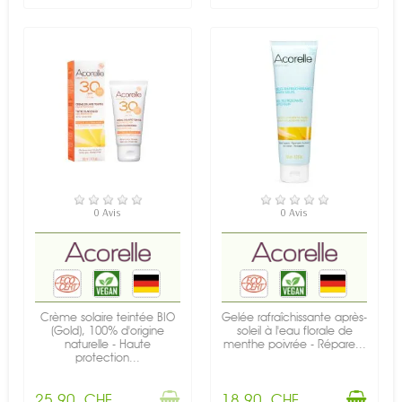
RUPTURE DE STOCK
EN STOCK
0 Avis
0 Avis
Crème solaire teintée BIO
Gelée rafraîchissante après-
(Gold), 100% d'origine
soleil à l'eau florale de
naturelle - Haute
menthe poivrée - Répare...
protection...
25,90 CHF
18,90 CHF