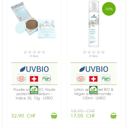
-10%
EN STOCK
EN STOCK
0 Avis
0 Avis
Poudre solaire BIO, Haute
Lotion après-soleil BIO &
protection, Médium -
Végan à la camomille -
Indice 30, 10g - UVBIO
100ml - UVBIO
18,90 CHF
32,90 CHF
17,05 CHF