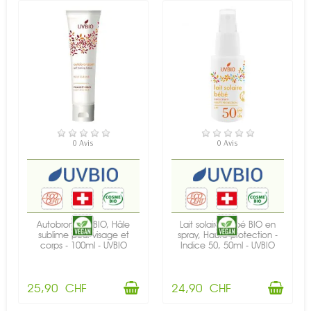
EN STOCK
EN STOCK
0 Avis
0 Avis
Autobronzant BIO, Hâle
Lait solaire bébé BIO en
sublime pour visage et
spray, Haute protection -
corps - 100ml - UVBIO
Indice 50, 50ml - UVBIO
25,90 CHF
24,90 CHF