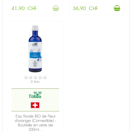
41,90 CHF
36,90 CHF
EN STOCK
0 Avis
Eau florale BIO de Fleur
d'oranger (Comestible) -
Bouteille en verre de
200ml...