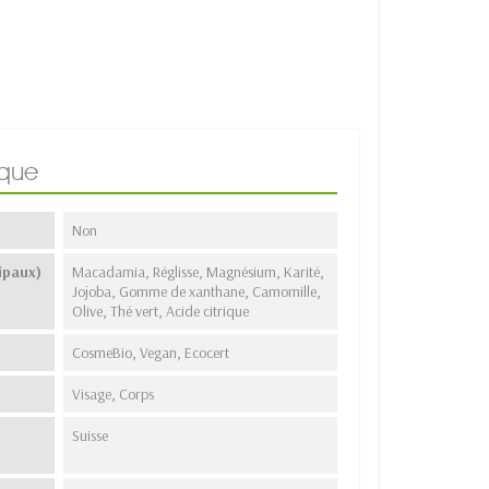
ique
Non
ipaux)
Macadamia, Réglisse, Magnésium, Karité,
Jojoba, Gomme de xanthane, Camomille,
Olive, Thé vert, Acide citrique
CosmeBio, Vegan, Ecocert
Visage, Corps
Suisse