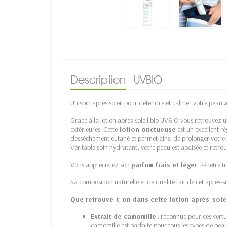
Description
UVBIO
Un soin après soleil pour détendre et calmer votre peau 
Grâce à la lotion après-soleil bio UVBIO vous retrouvez 
extérieures. Cette
lotion onctueuse
est un excellent r
dessèchement cutané et permet ainsi de prolonger votre br
Véritable soin hydratant, votre peau est apaisée et retrouv
Vous apprécierez son
parfum frais et léger
. Pénètre t
Sa composition naturelle et de qualité fait de cet après-so
Que retrouve-t-on dans cette lotion après-solei
Extrait de camomille
: reconnue pour ces vertu
camomille est parfaite pour tous les types de peau