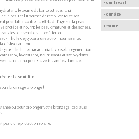
Pour (sexe)
dratant, le beurre de karité est aussi anti-
Pour âge
n de la peau et lui permet de retrouver toute son
déal pour lutter contre les effets de l’âge sur la peau.
Texture
olive protège et nourrit les peaux matures et desséchées.
eaux les plus sensibles l’apprécieront.
eaux, l’huile de jojoba a une action nourrissante,
e la déshydratation.
ide gras, l’huile de macadamia favorise la régénération
icatrisante, hydratante, nourrissante et antioxydante.
é vert est reconnu pour ses vertus antioxydantes et
rédients sont Bio.
 votre bronzage prolongé !
cutanée ou pour prolonger votre bronzage, ceci aussi
s.
git pas d’une protection solaire.