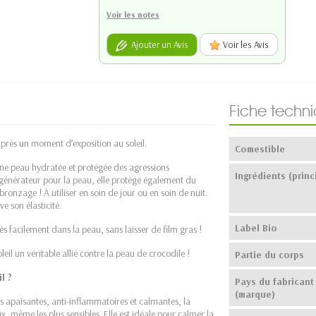
Voir les notes
Ajouter un Avis
Voir les Avis
Fiche techn
après un moment d’exposition au soleil.
Comestible
une peau hydratée et protégée des agressions
Ingrédients (princ
égénérateur pour la peau, elle protège également du
onzage ! À utiliser en soin de jour ou en soin de nuit.
e son élasticité.
Label Bio
rès facilement dans la peau, sans laisser de film gras !
leil un véritable allié contre la peau de crocodile !
Partie du corps
l ?
Pays du fabricant
(marque)
s apaisantes, anti-inflammatoires et calmantes, la
x, même les plus sensibles. Elle est idéale pour calmer la