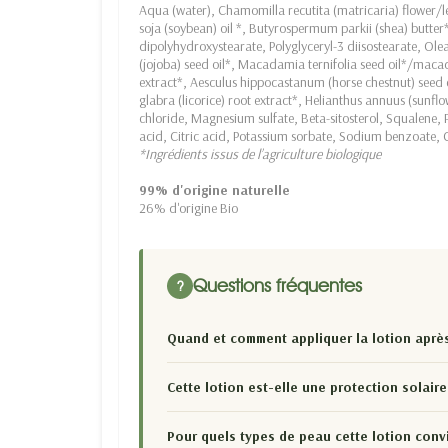
Aqua (water), Chamomilla recutita (matricaria) flower/le
soja (soybean) oil *, Butyrospermum parkii (shea) butter*,
dipolyhydroxystearate, Polyglyceryl-3 diisostearate, Olea
(jojoba) seed oil*, Macadamia ternifolia seed oil*/macada
extract*, Aesculus hippocastanum (horse chestnut) seed e
glabra (licorice) root extract*, Helianthus annuus (sun
chloride, Magnesium sulfate, Beta-sitosterol, Squalene,
acid, Citric acid, Potassium sorbate, Sodium benzoate, C
*Ingrédients issus de l’agriculture biologique
99% d'origine naturelle
26% d'origine Bio
Questions fréquentes
?
Quand et comment appliquer la lotion après
Cette lotion est-elle une protection solaire
Pour quels types de peau cette lotion convi