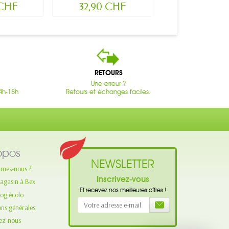
..
 CHF
32,90 CHF
34,90 C
RETOURS
Une erreur ?
4h-18h
Retours et échanges faciles.
opos
NEWSLETTER
mes-nous ?
Inscrivez-vous
agasin à Bex
Et recevez nos meilleures offres !
log écolo
ons générales
ez-nous