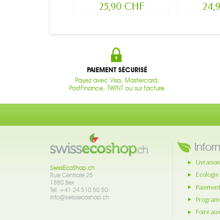
25,90 CHF
24,
PAIEMENT SÉCURISÉ
Payez avec Visa, Mastercard,
PostFinance, TWINT ou sur facture
Infor
Livraison
SwissEcoShop.ch
Ecologie
Rue Centrale 25
1880 Bex
Paiement
Tél. +41 24 510 50 50
info@swissecoshop.ch
Programm
Foire au