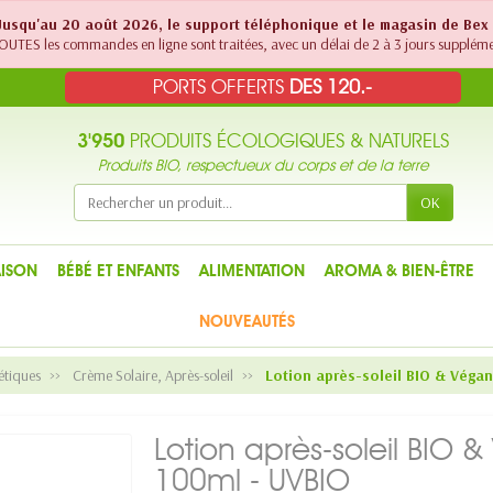
! Jusqu'au 20 août 2026, le support téléphonique et le magasin de Bex
UTES les commandes en ligne sont traitées, avec un délai de 2 à 3 jours suppléme
PORTS OFFERTS
DES 120.-
3'950
PRODUITS ÉCOLOGIQUES & NATURELS
Produits BIO, respectueux du corps et de la terre
OK
ISON
BÉBÉ ET ENFANTS
ALIMENTATION
AROMA & BIEN-ÊTRE
NOUVEAUTÉS
étiques
Crème Solaire, Après-soleil
Lotion après-soleil BIO & Végan
Lotion après-soleil BIO 
100ml - UVBIO