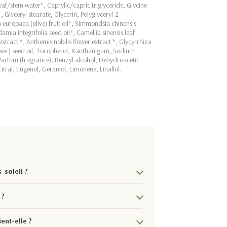
af/stem water*, Caprylic/capric triglyceride, Glycine
 Glyceryl stearate, Glycerin, Polyglyceryl-2
 europaea (olive) fruit oil*, Simmondsia chinensis
mia integrifolia seed oil*, Camellia sinensis leaf
xtract *, Anthemis nobilis flower extract *, Glycyrrhiza
flower) seed oil, Tocopherol, Xanthan gum, Sodium
 Parfum (fragrance), Benzyl alcohol, Dehydroacetic
itral, Eugenol, Geraniol, Limonene, Linallol.
-soleil ?
 ?
ent-elle ?