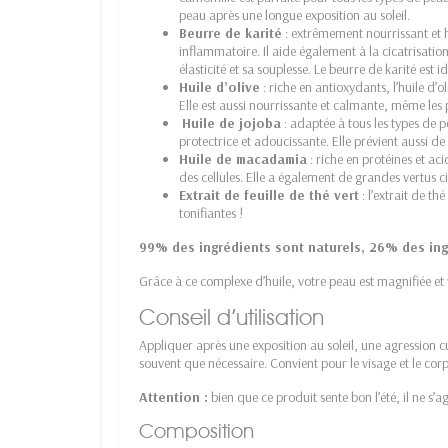
peau après une longue exposition au soleil.
Beurre de karité
: extrêmement nourrissant et hy
inflammatoire. Il aide également à la cicatrisatio
élasticité et sa souplesse. Le beurre de karité est i
Huile d’olive
: riche en antioxydants, l’huile d’
Elle est aussi nourrissante et calmante, même les p
Huile de jojoba
: adaptée à tous les types de p
protectrice et adoucissante. Elle prévient aussi d
Huile de macadamia
: riche en protéines et ac
des cellules. Elle a également de grandes vertus c
Extrait de feuille de thé vert
: l’extrait de th
tonifiantes !
99% des ingrédients sont naturels, 26% des ing
Grâce à ce complexe d’huile, votre peau est magnifiée et
Conseil d’utilisation
Appliquer après une exposition au soleil, une agression 
souvent que nécessaire. Convient pour le visage et le corp
Attention :
bien que ce produit sente bon l’été, il ne s’a
Composition