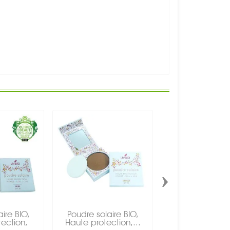
›
ire BIO,
Poudre solaire BIO,
Lait solaire BIO, 
ection,
Haute protection,...
à l'eau, Haut