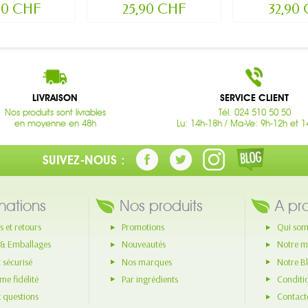
Nude.
90 CHF
25,90 CHF
32,90
LIVRAISON
SERVICE CLIENT
Nos produits sont livrables
Tél. 024 510 50 50
en moyenne en 48h
Lu: 14h-18h / Ma-Ve: 9h-12h et 1
SUIVEZ-NOUS :
mations
Nos produits
A pr
s et retours
Promotions
Qui som
 & Emballages
Nouveautés
Notre m
 sécurisé
Nos marques
Notre B
e fidélité
Par ingrédients
Conditi
x questions
Contact