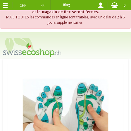
CHF
FR
Blog
0
PORTS OFFERTS
DES 120.-
!! Important !! Jusqu'au 20 août 2026, le support téléphonique
et le magasin de Bex seront fermés.
MAIS TOUTES les commandes en ligne sont traitées, avec un délai de 2 à 3
jours supplémentaires.