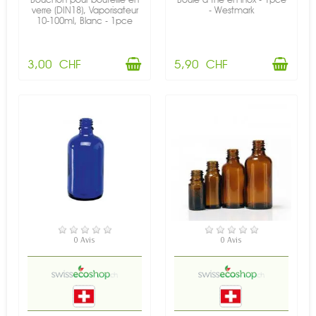
verre (DIN18), Vaporisateur
- Westmark
10-100ml, Blanc - 1pce
3,00 CHF
5,90 CHF
RUPTURE DE STOCK
EN STOCK
0 Avis
0 Avis