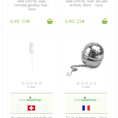
verre (DIN18), avec
verre (DIN18), avec sécurité
compte-gouttes, Noir -
enfants, Blanc - 1pce
1pce
0,95 CHF
0,90 CHF
EN STOCK
EN STOCK
0 Avis
0 Avis
Bouchon pour bouteille en
Boule à thé en inox - 1pce