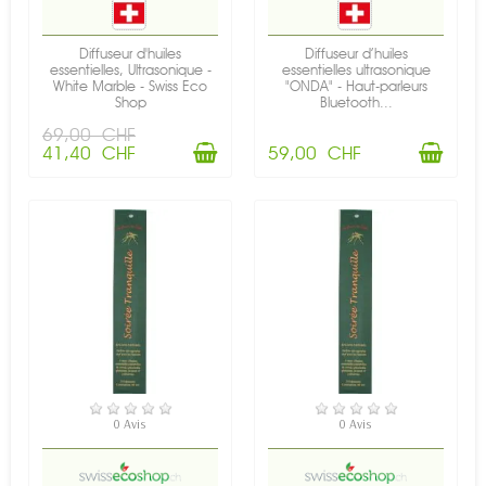
Diffuseur d'huiles
Diffuseur d’huiles
essentielles, Ultrasonique -
essentielles ultrasonique
White Marble - Swiss Eco
"ONDA" - Haut-parleurs
Shop
Bluetooth...
69,00 CHF
41,40 CHF
59,00 CHF
EN STOCK
EN STOCK
0 Avis
0 Avis