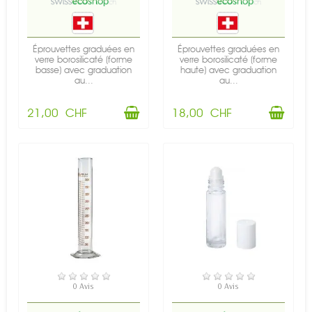
Éprouvettes graduées en
Éprouvettes graduées en
verre borosilicaté (forme
verre borosilicaté (forme
basse) avec graduation
haute) avec graduation
au...
au...
21,00 CHF
18,00 CHF
RUPTURE DE STOCK
EN STOCK
0 Avis
0 Avis