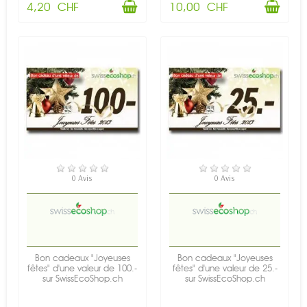
4,20 CHF
10,00 CHF
EN STOCK
EN STOCK
0 Avis
0 Avis
Bon cadeaux "Joyeuses
Bon cadeaux "Joyeuses
fêtes" d'une valeur de 100.-
fêtes" d'une valeur de 25.-
sur SwissEcoShop.ch
sur SwissEcoShop.ch