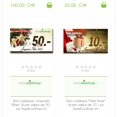
100,00 CHF
25,00 CHF
EN STOCK
EN STOCK
0 Avis
0 Avis
Bon cadeaux "Joyeuses
Bon cadeaux "Père Noel"
fêtes" d'une valeur de 50.-
d'une valeur de 10.- sur
sur SwissEcoShop.ch
SwissEcoShop.ch