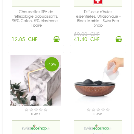
Chaussettes SPA de
Diffuseur d'huiles
réflexologie adoucissants,
essentielles, Ultrasonique -
95% Coton, 5% élasthane -
Black Marble - Swiss Eco
1 paire
Shop
69,00 CHF
12,85 CHF
41,40 CHF
-40%
EN STOCK
EN STOCK
0 Avis
0 Avis