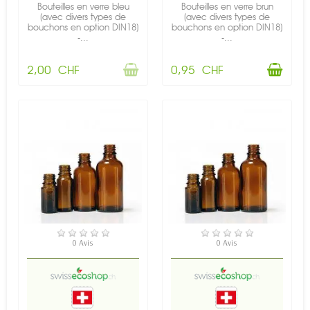
Bouteilles en verre bleu
Bouteilles en verre brun
(avec divers types de
(avec divers types de
bouchons en option DIN18)
bouchons en option DIN18)
-...
-...
2,00 CHF
0,95 CHF
EN STOCK
EN STOCK
0 Avis
0 Avis