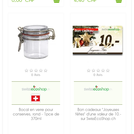
0,00 CHF
4,40 CHF
EN STOCK
EN STOCK
0 Avis
0 Avis
Bocal en verre pour
Bon cadeaux "Joyeuses
conserves, rond - 1pce de
fêtes" d'une valeur de 10.-
370ml
sur SwissEcoShop.ch