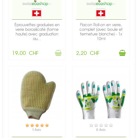
Éprouvettes graduées en
Flacon Roll-on en verre,
verre borosilicaté (forme
complet (avec boule et
haute) avec graduation
fermeture blanche) - 1x
au...
10ml
19,00 CHF
2,20 CHF
EN STOCK
EN STOCK
1 Avis
0 Avis