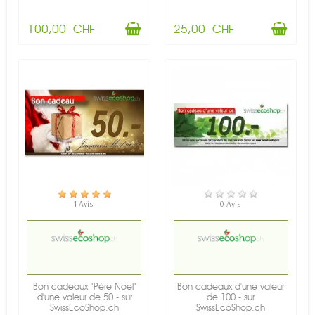
100,00 CHF
25,00 CHF
EN STOCK
EN STOCK
1 Avis
0 Avis
Bon cadeaux "Père Noel"
Bon cadeaux d'une valeur
d'une valeur de 50.- sur
de 100.- sur
SwissEcoShop.ch
SwissEcoShop.ch