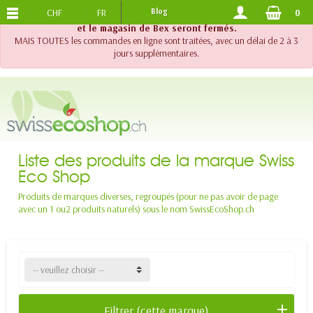
CHF
FR
Blog
0
PORTS OFFERTS
DES 120.-
!! Important !! Jusqu'au 20 août 2026, le support téléphonique
et le magasin de Bex seront fermés.
MAIS TOUTES les commandes en ligne sont traitées, avec un délai de 2 à 3
jours supplémentaires.
Liste des produits de la marque Swiss
Eco Shop
Produits de marques diverses, regroupés (pour ne pas avoir de page
avec un 1 ou2 produits naturels) sous le nom SwissEcoShop.ch
-- veuillez choisir --
Filtrer (cette marque)