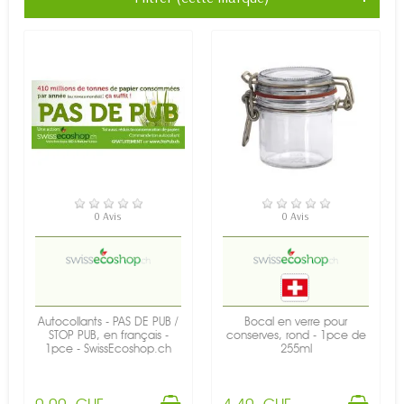
EN STOCK
EN STOCK
0 Avis
0 Avis
Autocollants - PAS DE PUB /
Bocal en verre pour
STOP PUB, en français -
conserves, rond - 1pce de
1pce - SwissEcoshop.ch
255ml