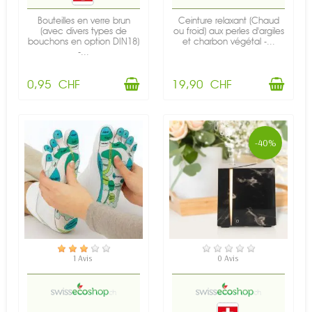
Bouteilles en verre brun
Ceinture relaxant (Chaud
(avec divers types de
ou froid) aux perles d'argiles
bouchons en option DIN18)
et charbon végétal -...
-...
0,95 CHF
19,90 CHF
-40%
EN STOCK
EN STOCK
1 Avis
0 Avis