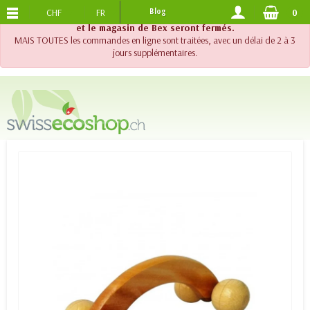
CHF
FR
Blog
0
PORTS OFFERTS
DES 120.-
!! Important !! Jusqu'au 20 août 2026, le support téléphonique
et le magasin de Bex seront fermés.
MAIS TOUTES les commandes en ligne sont traitées, avec un délai de 2 à 3
jours supplémentaires.