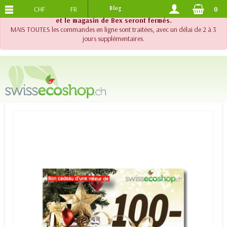
CHF
FR
Blog
0
PORTS OFFERTS
DES 120.-
!! Important !! Jusqu'au 20 août 2026, le support téléphonique
et le magasin de Bex seront fermés.
MAIS TOUTES les commandes en ligne sont traitées, avec un délai de 2 à 3
jours supplémentaires.