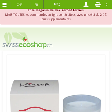
CHF
FR
Blog
0
PORTS OFFERTS
DES 120.-
!! Important !! Jusqu'au 20 août 2026, le support téléphonique
et le magasin de Bex seront fermés.
MAIS TOUTES les commandes en ligne sont traitées, avec un délai de 2 à 3
jours supplémentaires.