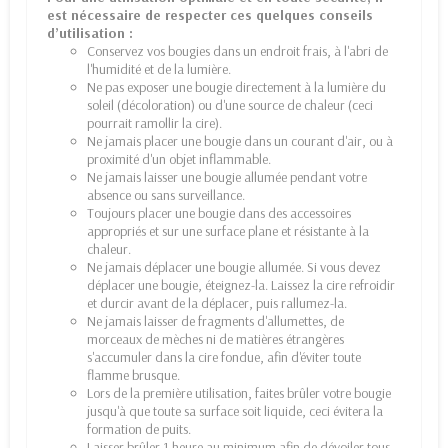
est nécessaire de respecter ces quelques conseils
d’utilisation :
Conservez vos bougies dans un endroit frais, à l'abri de
l'humidité et de la lumière.
Ne pas exposer une bougie directement à la lumière du
soleil (décoloration) ou d'une source de chaleur (ceci
pourrait ramollir la cire).
Ne jamais placer une bougie dans un courant d'air, ou à
proximité d'un objet inflammable.
Ne jamais laisser une bougie allumée pendant votre
absence ou sans surveillance.
Toujours placer une bougie dans des accessoires
appropriés et sur une surface plane et résistante à la
chaleur.
Ne jamais déplacer une bougie allumée. Si vous devez
déplacer une bougie, éteignez-la. Laissez la cire refroidir
et durcir avant de la déplacer, puis rallumez-la.
Ne jamais laisser de fragments d'allumettes, de
morceaux de mèches ni de matières étrangères
s'accumuler dans la cire fondue, afin d'éviter toute
flamme brusque.
Lors de la première utilisation, faites brûler votre bougie
jusqu'à que toute sa surface soit liquide, ceci évitera la
formation de puits.
Laisser brûler 1 heure au minimum afin de dévoiler tous