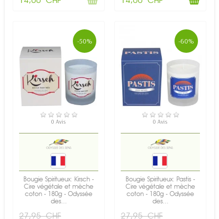
-50%
-60%
EN STOCK
EN STOCK
0 Avis
0 Avis
Bougie Spiritueux: Kirsch -
Bougie Spiritueux: Pastis -
Cire végétale et mèche
Cire végétale et mèche
coton - 180g - Odyssée
coton - 180g - Odyssée
des...
des...
27,95 CHF
27,95 CHF