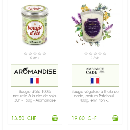
EN STOCK
EN STOCK
0 Avis
0 Avis
Bougie d'été 100%
Bougie végétale à l'huile de
naturelle à la cire de soja,
cade, parfum Patchouli -
30h - 150g - Aromandise
400g, env. 45h -...
13,50 CHF
19,80 CHF