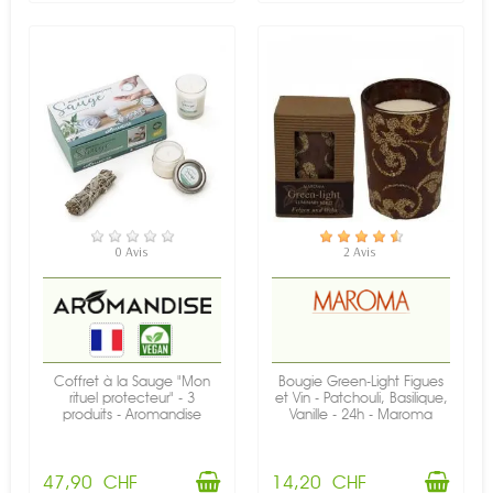
EN STOCK
EN STOCK
0 Avis
2 Avis
Coffret à la Sauge "Mon
Bougie Green-Light Figues
rituel protecteur" - 3
et Vin - Patchouli, Basilique,
produits - Aromandise
Vanille - 24h - Maroma
47,90 CHF
14,20 CHF