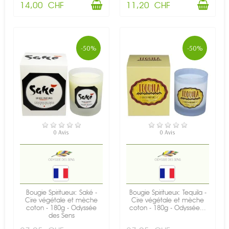
14,00 CHF
11,20 CHF
-50%
-50%
EN STOCK
EN STOCK
0 Avis
0 Avis
Bougie Spiritueux: Saké -
Bougie Spiritueux: Tequila -
Cire végétale et mèche
Cire végétale et mèche
coton - 180g - Odyssée
coton - 180g - Odyssée...
des Sens