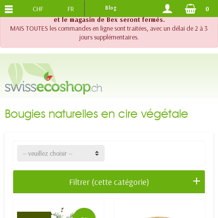
CHF
FR
Blog
0
PORTS OFFERTS
DES 120.-
!! Important !! Jusqu'au 20 août 2026, le support téléphonique
et le magasin de Bex seront fermés.
MAIS TOUTES les commandes en ligne sont traitées, avec un délai de 2 à 3
jours supplémentaires.
Bougies naturelles en cire végétale
-- veuillez choisir --
Filtrer (cette catégorie)