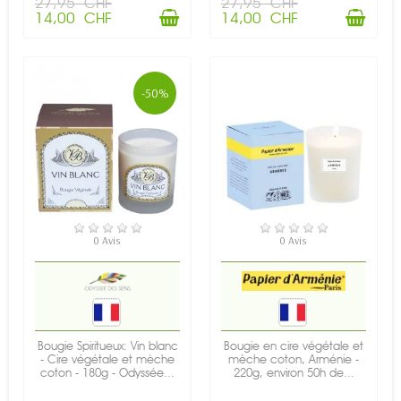
27,95 CHF
27,95 CHF
14,00 CHF
14,00 CHF
-50%
EN STOCK
EN STOCK
0 Avis
0 Avis
Bougie Spiritueux: Vin blanc
Bougie en cire végétale et
- Cire végétale et mèche
mèche coton, Arménie -
coton - 180g - Odyssée...
220g, environ 50h de...