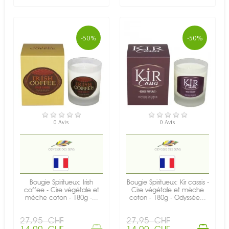
-50%
-50%
RUPTURE DE STOCK
EN STOCK
0 Avis
0 Avis
Bougie Spiritueux: Irish
Bougie Spiritueux: Kir cassis -
coffee - Cire végétale et
Cire végétale et mèche
mèche coton - 180g -...
coton - 180g - Odyssée...
27,95 CHF
27,95 CHF
14,00 CHF
14,00 CHF