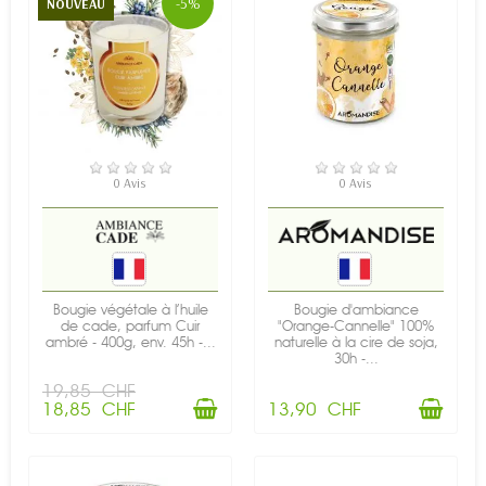
-5%
NOUVEAU
EN STOCK
EN STOCK
0 Avis
0 Avis
Bougie végétale à l’huile
Bougie d'ambiance
de cade, parfum Cuir
"Orange-Cannelle" 100%
ambré - 400g, env. 45h -...
naturelle à la cire de soja,
30h -...
19,85 CHF
18,85 CHF
13,90 CHF