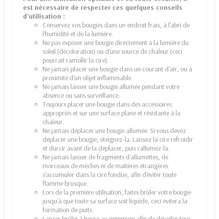
est nécessaire de respecter ces quelques conseils
d’utilisation :
Conservez vos bougies dans un endroit frais, à l'abri de
l'humidité et de la lumière.
Ne pas exposer une bougie directement à la lumière du
soleil (décoloration) ou d'une source de chaleur (ceci
pourrait ramollir la cire).
Ne jamais placer une bougie dans un courant d'air, ou à
proximité d'un objet inflammable.
Ne jamais laisser une bougie allumée pendant votre
absence ou sans surveillance.
Toujours placer une bougie dans des accessoires
appropriés et sur une surface plane et résistante à la
chaleur.
Ne jamais déplacer une bougie allumée. Si vous devez
déplacer une bougie, éteignez-la. Laissez la cire refroidir
et durcir avant de la déplacer, puis rallumez-la.
Ne jamais laisser de fragments d'allumettes, de
morceaux de mèches ni de matières étrangères
s'accumuler dans la cire fondue, afin d'éviter toute
flamme brusque.
Lors de la première utilisation, faites brûler votre bougie
jusqu'à que toute sa surface soit liquide, ceci évitera la
formation de puits.
Laisser brûler 1 heure au minimum afin de dévoiler tous