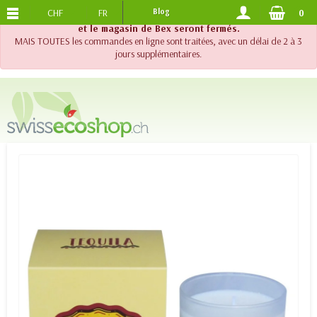
CHF
FR
Blog
0
PORTS OFFERTS
DES 120.-
!! Important !! Jusqu'au 20 août 2026, le support téléphonique
et le magasin de Bex seront fermés.
MAIS TOUTES les commandes en ligne sont traitées, avec un délai de 2 à 3
jours supplémentaires.