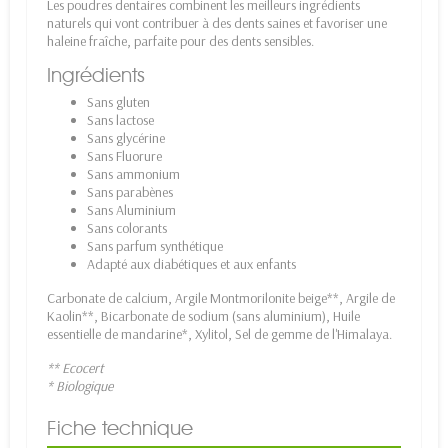
Les poudres dentaires combinent les meilleurs ingrédients
naturels qui vont contribuer à des dents saines et favoriser une
haleine fraîche, parfaite pour des dents sensibles.
Ingrédients
Sans gluten
Sans lactose
Sans glycérine
Sans Fluorure
Sans ammonium
Sans parabènes
Sans Aluminium
Sans colorants
Sans parfum synthétique
Adapté aux diabétiques et aux enfants
Carbonate de calcium, Argile Montmorilonite beige**, Argile de
Kaolin**, Bicarbonate de sodium (sans aluminium), Huile
essentielle de mandarine*, Xylitol, Sel de gemme de l'Himalaya.
** Ecocert
* Biologique
Fiche technique