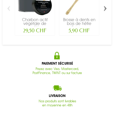
‹
›
Charbon actif
Brosse à dents en
Bro
végétale de
bois de hêtre
b
qualité...
Suisse,...
29,50 CHF
5,90 CHF
PAIEMENT SÉCURISÉ
Payez avec Visa, Mastercard,
PostFinance, TWINT ou sur facture
LIVRAISON
Nos produits sont livrables
en moyenne en 48h