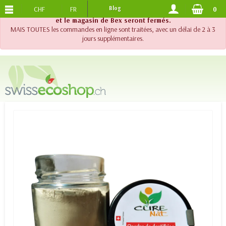
CHF
FR
Blog
0
PORTS OFFERTS
DES 120.-
!! Important !! Jusqu'au 20 août 2026, le support téléphonique
et le magasin de Bex seront fermés.
MAIS TOUTES les commandes en ligne sont traitées, avec un délai de 2 à 3
jours supplémentaires.