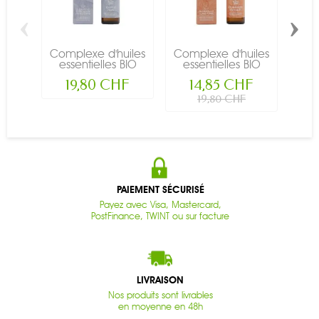
‹
›
Complexe d'huiles
Complexe d'huiles
Com
essentielles BIO
essentielles BIO
es
pour...
pour...
19,80 CHF
14,85 CHF
19,80 CHF
PAIEMENT SÉCURISÉ
Payez avec Visa, Mastercard,
PostFinance, TWINT ou sur facture
LIVRAISON
Nos produits sont livrables
en moyenne en 48h