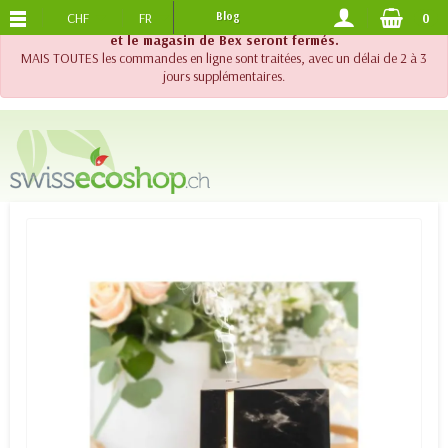
CHF
FR
Blog
0
PORTS OFFERTS
DES 120.-
!! Important !! Jusqu'au 20 août 2026, le support téléphonique
et le magasin de Bex seront fermés.
MAIS TOUTES les commandes en ligne sont traitées, avec un délai de 2 à 3
jours supplémentaires.