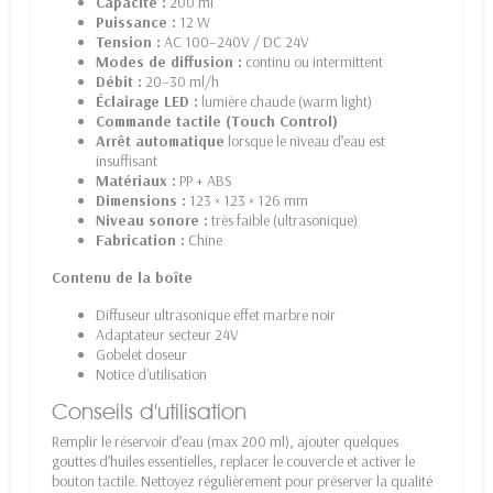
Capacité :
200 ml
Puissance :
12 W
Tension :
AC 100–240V / DC 24V
Modes de diffusion :
continu ou intermittent
Débit :
20–30 ml/h
Éclairage LED :
lumière chaude (warm light)
Commande tactile (Touch Control)
Arrêt automatique
lorsque le niveau d’eau est
insuffisant
Matériaux :
PP + ABS
Dimensions :
123 × 123 × 126 mm
Niveau sonore :
très faible (ultrasonique)
Fabrication :
Chine
Contenu de la boîte
Diffuseur ultrasonique effet marbre noir
Adaptateur secteur 24V
Gobelet doseur
Notice d'utilisation
Conseils d'utilisation
Remplir le réservoir d’eau (max 200 ml), ajouter quelques
gouttes d’huiles essentielles, replacer le couvercle et activer le
bouton tactile. Nettoyez régulièrement pour préserver la qualité