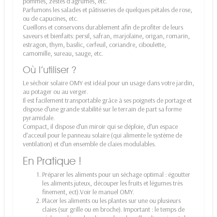
pommes, zestes d’agrumes, etc.
Parfumons les salades et pâtisseries de quelques pétales de rose,
ou de capucines, etc.
Cueillons et conservons durablement afin de profiter de leurs
saveurs et bienfaits: persil, safran, marjolaine, origan, romarin,
estragon, thym, basilic, cerfeuil, coriandre, ciboulette,
camomille, sureau, sauge, etc.
Où l’utiliser ?
Le séchoir solaire OMY est idéal pour un usage dans votre jardin,
au potager ou au verger.
Il est facilement transportable grâce à ses poignets de portage et
dispose d’une grande stabilité sur le terrain de part sa forme
pyramidale.
Compact, il dispose d’un miroir qui se déploie, d’un espace
d’acceuil pour le panneau solaire (qui alimente le système de
ventilation) et d’un ensemble de claies modulables.
En Pratique !
Préparer les aliments pour un séchage optimal : égoutter
les aliments juteux, découper les fruits et légumes très
finement, ect).Voir le manuel OMY.
Placer les aliments ou les plantes sur une ou plusieurs
claies (sur grille ou en broche). Important : le temps de