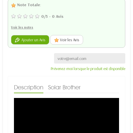
Note Totale
:
0
/
5
-
0
Avis
Voir les notes
Ajouter un Avis
Voir les Avis
Prévenez-moi lorsque le produit est disponible
Description
Solar Brother