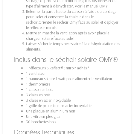
séchage dépendra du nombre de grilles disposées et du
type d’aliment à déshydrater. Voir le manuel OMY.
Refermer la partie haute du caisson à l’aide du cordage
pour isoler et conserver la chaleur dans le
séchoir.Orienter le séchoir Omy face au soleil et déployer
le réflecteur miroir.
Mettre en marche la ventilation après avoir placé le
chargeur solaire face au soleil.
Laisser sécher le temps nécessaire à la déshydratation des
aliments.
Inclus dans le séchoir solaire OMY®
1 réflecteurs S.Reflect® : miroir adhésif
1 ventilateur
1 panneau solaire 1 watt pour alimenter le ventilateur
1 thermomètre
1 caisson en bois
3 claies en bois
3 claies en acier inoxydable
1 grille de protection en acier inoxydable
Une plaque en aluminium noir
Une vitre en plexiglas
30 brochettes bois
Données techniques