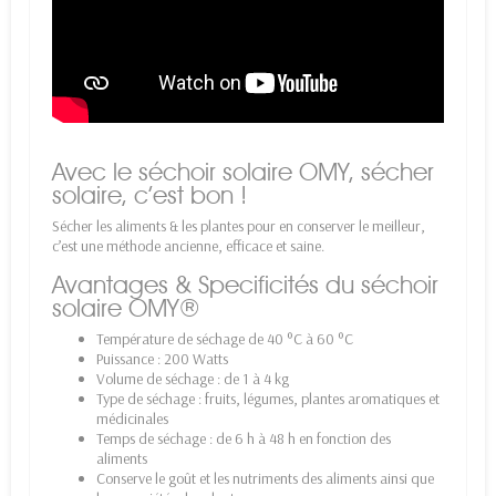
Avec le séchoir solaire OMY, sécher
solaire, c’est bon !
Sécher les aliments & les plantes pour en conserver le meilleur,
c’est une méthode ancienne, efficace et saine.
Avantages & Specificités du séchoir
solaire OMY®
Température de séchage de 40 °C à 60 °C
Puissance : 200 Watts
Volume de séchage : de 1 à 4 kg
Type de séchage : fruits, légumes, plantes aromatiques et
médicinales
Temps de séchage : de 6 h à 48 h en fonction des
aliments
Conserve le goût et les nutriments des aliments ainsi que