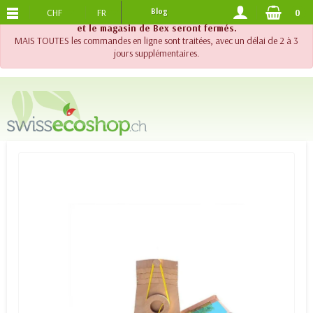
CHF
FR
Blog
0
PORTS OFFERTS
DES 120.-
!! Important !! Jusqu'au 20 août 2026, le support téléphonique
et le magasin de Bex seront fermés.
MAIS TOUTES les commandes en ligne sont traitées, avec un délai de 2 à 3
jours supplémentaires.