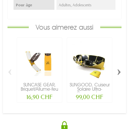
Pour âge
Adultes, Adolescents
Vous aimerez aussi
‹
›
SUNCASE GEAR,
SUNGOOD, Cuiseur
GO
Briquet/Allume-feu
Solaire Ultra-
cui
-...
Compact,...
16,90 CHF
99,00 CHF
2