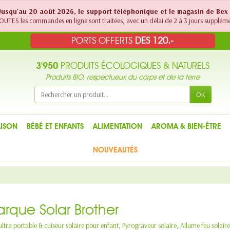
! Jusqu'au 20 août 2026, le support téléphonique et le magasin de Bex
UTES les commandes en ligne sont traitées, avec un délai de 2 à 3 jours suppléme
PORTS OFFERTS
DES 120.-
3'950
PRODUITS ÉCOLOGIQUES & NATURELS
Produits BIO, respectueux du corps et de la terre
OK
ISON
BÉBÉ ET ENFANTS
ALIMENTATION
AROMA & BIEN-ÊTRE
NOUVEAUTÉS
arque Solar Brother
ultra portable & cuiseur solaire pour enfant, Pyrograveur solaire, Allume feu solaire