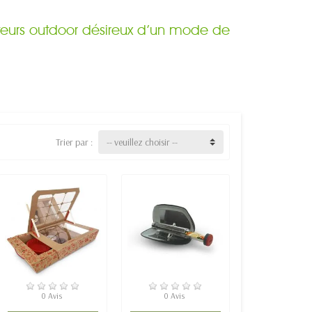
rateurs outdoor désireux d’un mode de
Trier par :
-- veuillez choisir --
EN STOCK
RUPTURE DE STOCK
0 Avis
0 Avis