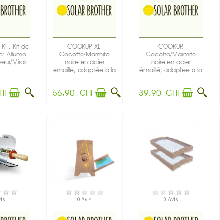
IT, Kit de
COOKUP XL,
COOKUP,
re: Allume-
Cocotte/Marmite
Cocotte/Marmite
eur/Miroir...
noire en acier
noire en acier
émaillé, adaptée à la
émaillé, adaptée à la
cuisson...
cuisson solaire...
HF
56,90 CHF
39,90 CHF
TOCK
RUPTURE DE STOCK
EN STOCK
vis
0 Avis
0 Avis