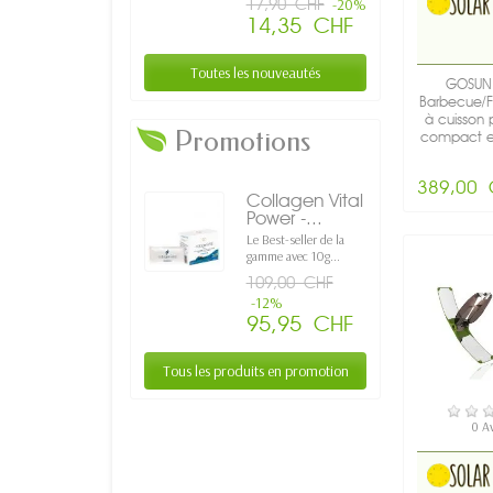
17,90 CHF
-20%
14,35 CHF
Toutes les nouveautés
GOSUN 
Barbecue/Fo
à cuisson 
Promotions
compact et 
389,00 
Collagen Vital
Power -...
Le Best-seller de la
gamme avec 10g...
109,00 CHF
-12%
95,95 CHF
Tous les produits en promotion
EN S
0 A