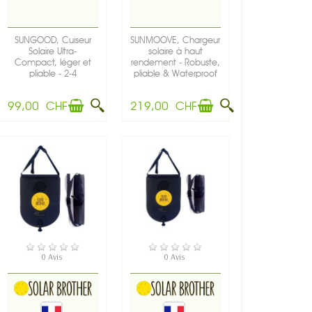
SUNGOOD, Cuiseur
SUNMOOVE, Chargeur
Solaire Ultra-
solaire à haut
Compact, léger et
rendement - Robuste,
pliable - 2-4
pliable & Waterproof
personnes,...
-...
99,00 CHF
219,00 CHF
EN STOCK
EN STOCK
0 Avis
0 Avis