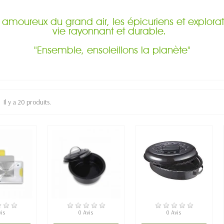
es amoureux du grand air, les épicuriens et explo
vie rayonnant et durable.
"Ensemble, ensoleillons la planète"
Il y a 20 produits.
TOCK
EN STOCK
EN STOCK
vis
0 Avis
0 Avis