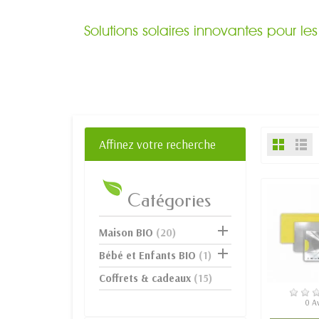
Solutions solaires innovantes pour l
Affinez votre recherche
Catégories

Maison BIO
(20)

Bébé et Enfants BIO
(1)
Coffrets & cadeaux
(15)
EN S
0 A