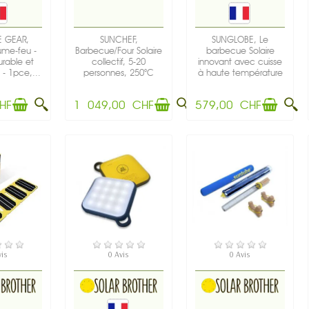
 GEAR,
SUNCHEF,
SUNGLOBE, Le
lume-feu -
Barbecue/Four Solaire
barbecue Solaire
urable et
collectif, 5-20
innovant avec cuisse
- 1pce,...
personnes, 250°C
à haute température
instantané -...
- 2-5...
HF
1 049,00 CHF
579,00 CHF
TOCK
EN STOCK
EN STOCK
vis
0 Avis
0 Avis