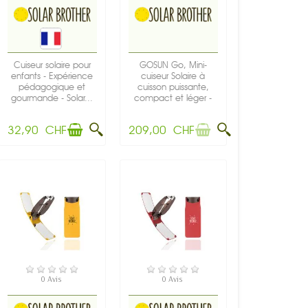
Cuiseur solaire pour
GOSUN Go, Mini-
enfants - Expérience
cuiseur Solaire à
pédagogique et
cuisson puissante,
gourmande - Solar...
compact et léger -
1...
32,90 CHF
209,00 CHF
EN STOCK
RUPTURE DE STOCK
0 Avis
0 Avis