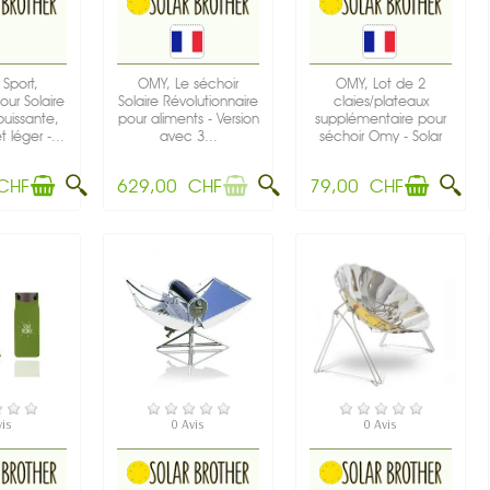
Sport,
OMY, Le séchoir
OMY, Lot de 2
ur Solaire
Solaire Révolutionnaire
claies/plateaux
puissante,
pour aliments - Version
supplémentaire pour
léger -...
avec 3...
séchoir Omy - Solar
Brother
CHF
629,00 CHF
79,00 CHF
TOCK
PRÉCOMMANDE
EN STOCK
vis
0 Avis
0 Avis