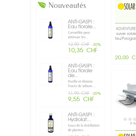
Nouveautés
ANTI-GASPI :
Eau florale...
ADVENTURE K
Conseillée pour
survie solai
atténuer les...
feu/Pyrograv
12,90 CHF
-20%
10,35 CHF
20,00 C
ANTI-GASPI :
Eau florale
de...
Purifie et élimine
l’excès de sébum....
11,90 CHF
-20%
9,55 CHF
ANTI-GASPI :
Hydrolat...
EN S
0 A
Issus de la distillation
de plantes...