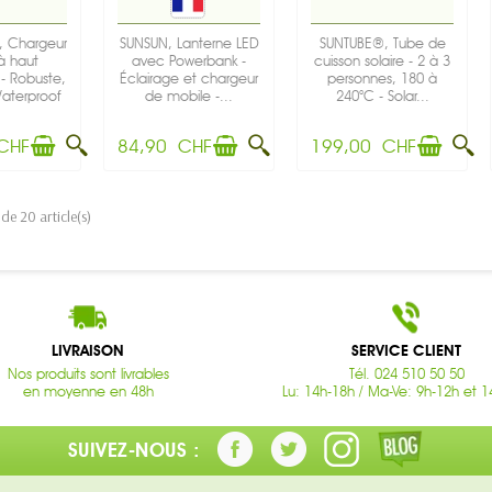
 Chargeur
SUNSUN, Lanterne LED
SUNTUBE®, Tube de
 à haut
avec Powerbank -
cuisson solaire - 2 à 3
- Robuste,
Éclairage et chargeur
personnes, 180 à
Waterproof
de mobile -...
240°C - Solar...
..
CHF
84,90 CHF
199,00 CHF
de 20 article(s)
LIVRAISON
SERVICE CLIENT
Nos produits sont livrables
Tél. 024 510 50 50
en moyenne en 48h
Lu: 14h-18h / Ma-Ve: 9h-12h et 1
SUIVEZ-NOUS :