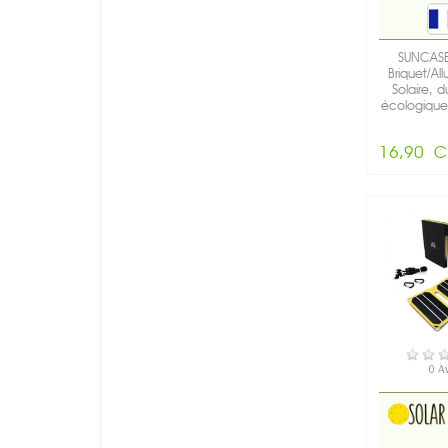
SUNCASE
Briquet/Al
Solaire, d
écologique 
16,90 C
EN S
0 A