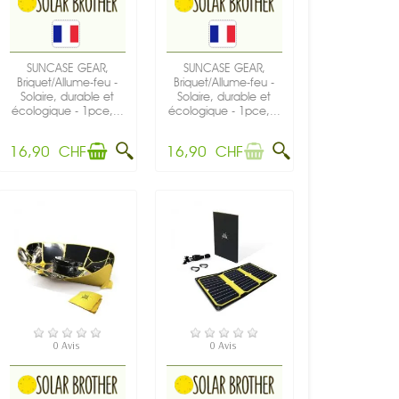
SUNCASE GEAR,
SUNCASE GEAR,
Briquet/Allume-feu -
Briquet/Allume-feu -
Solaire, durable et
Solaire, durable et
écologique - 1pce,...
écologique - 1pce,...
16,90 CHF
16,90 CHF
EN STOCK
EN STOCK
0 Avis
0 Avis