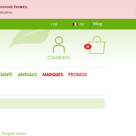
 seront fermés.
ntaires.
Blog
CHF
FR
0
CONNEXION
SANTÉ
ANIMAUX
MARQUES
PROMOS
, Briquet solaire