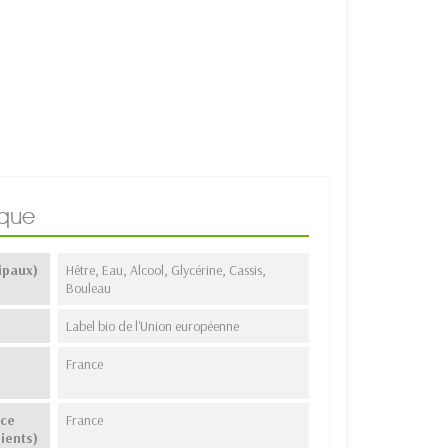
ique
ipaux)
Hêtre, Eau, Alcool, Glycérine, Cassis,
Bouleau
Label bio de l'Union européenne
France
nce
France
ients)