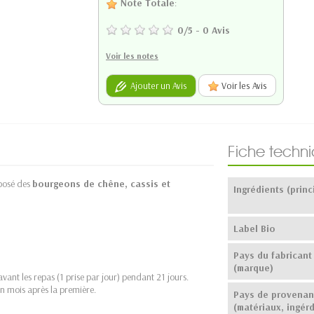
Note Totale
:
0
/
5
-
0
Avis
Voir les notes
Ajouter un Avis
Voir les Avis
Fiche techn
posé des
bourgeons de chêne, cassis et
Ingrédients (princ
Label Bio
Pays du fabricant
(marque)
vant les repas (1 prise par jour) pendant 21 jours.
un mois après la première.
Pays de provena
(matériaux, ingérd