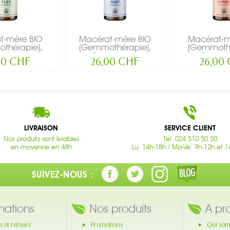
t-mère BIO
Macérat-mère BIO
Macérat-m
thérapie),
(Gemmothérapie),
(Gemmothé
lexe...
Complexe...
Comple
00 CHF
26,00 CHF
26,00
LIVRAISON
SERVICE CLIENT
Nos produits sont livrables
Tél. 024 510 50 50
en moyenne en 48h
Lu: 14h-18h / Ma-Ve: 9h-12h et 1
SUIVEZ-NOUS :
mations
Nos produits
A pr
s et retours
Promotions
Qui som