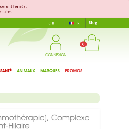
 seront fermés.
ntaires.
Blog
CHF
FR
0
CONNEXION
SANTÉ
ANIMAUX
MARQUES
PROMOS
mmothérapie), Complexe
t-Hilaire