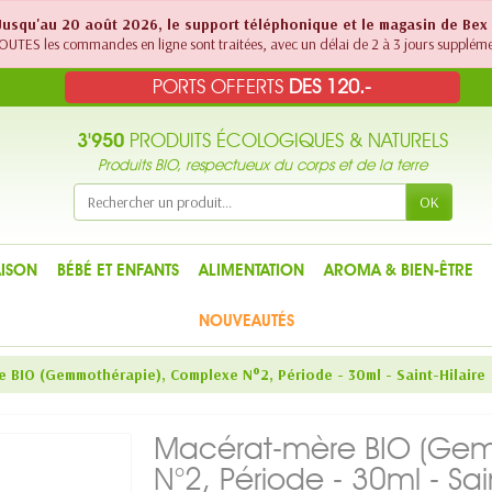
! Jusqu'au 20 août 2026, le support téléphonique et le magasin de Bex
UTES les commandes en ligne sont traitées, avec un délai de 2 à 3 jours suppléme
PORTS OFFERTS
DES 120.-
3'950
PRODUITS ÉCOLOGIQUES & NATURELS
Produits BIO, respectueux du corps et de la terre
OK
ISON
BÉBÉ ET ENFANTS
ALIMENTATION
AROMA & BIEN-ÊTRE
NOUVEAUTÉS
 BIO (Gemmothérapie), Complexe N°2, Période - 30ml - Saint-Hilaire
Macérat-mère BIO (Ge
N°2, Période - 30ml - Sain