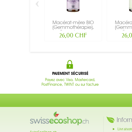
‹
Macérat-mère BIO
Macéra
(Gemmothérapie),
(Gemmo
Complexe...
Comp
26,00 CHF
26,
PAIEMENT SÉCURISÉ
Payez avec Visa, Mastercard,
PostFinance, TWINT ou sur facture
Infor
Livraison