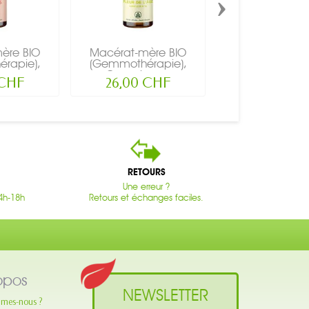
›
ère BIO
Macérat-mère BIO
Macérat-mère
rapie),
(Gemmothérapie),
(Gemmothérap
xe...
Complexe...
Complexe.
 CHF
26,00 CHF
26,00 C
RETOURS
Une erreur ?
4h-18h
Retours et échanges faciles.
opos
NEWSLETTER
mes-nous ?