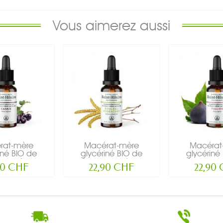
Vous aimerez aussi
rat-mère
Macérat-mère
Macérat
iné BIO de
glycériné BIO de
glycériné
eon de...
bourgeon de...
bourgeon
90 CHF
22,90 CHF
22,90