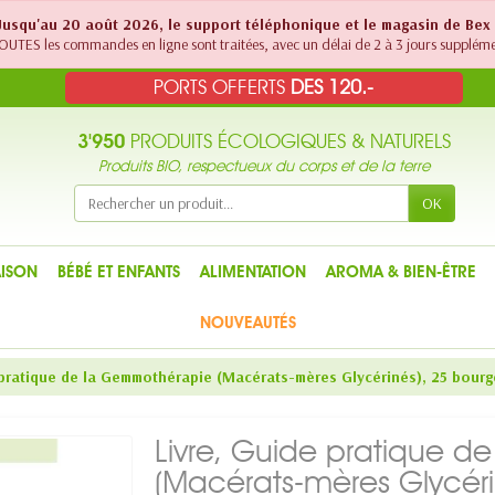
! Jusqu'au 20 août 2026, le support téléphonique et le magasin de Bex
UTES les commandes en ligne sont traitées, avec un délai de 2 à 3 jours suppléme
PORTS OFFERTS
DES 120.-
3'950
PRODUITS ÉCOLOGIQUES & NATURELS
Produits BIO, respectueux du corps et de la terre
OK
ISON
BÉBÉ ET ENFANTS
ALIMENTATION
AROMA & BIEN-ÊTRE
NOUVEAUTÉS
 pratique de la Gemmothérapie (Macérats-mères Glycérinés), 25 bourge
Livre, Guide pratique 
(Macérats-mères Glycéri