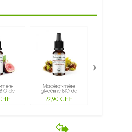
›
-mère
Macérat-mère
Macérat-m
 BIO de
glycériné BIO de
glycériné BI
 de...
bourgeon de...
bourgeon de
 CHF
22,90 CHF
22,95 CH