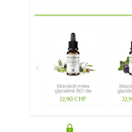
‹
Macérat-mère
Macé
glycériné BIO de
glycér
bourgeon...
bourg
22,90 CHF
22,