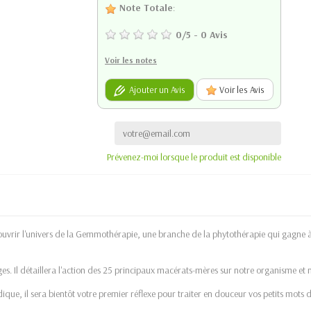
Note Totale
:
0
/
5
-
0
Avis
Voir les notes
Ajouter un Avis
Voir les Avis
Prévenez-moi lorsque le produit est disponible
couvrir l'univers de la Gemmothérapie, une branche de la phytothérapie qui gagne à
tages. Il détaillera l'action des 25 principaux macérats-mères sur notre organisme e
ludique, il sera bientôt votre premier réflexe pour traiter en douceur vos petits mots 