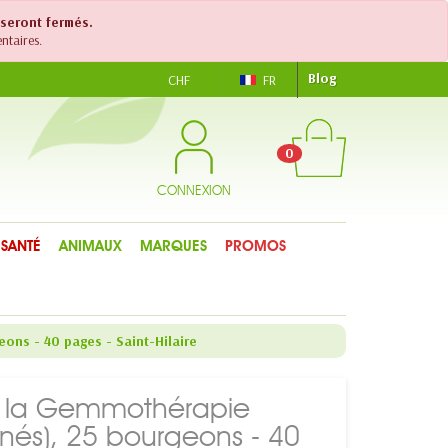
 seront fermés.
ntaires.
Blog
CHF
FR
0
CONNEXION
SANTÉ
ANIMAUX
MARQUES
PROMOS
ons - 40 pages - Saint-Hilaire
de la Gemmothérapie
nés), 25 bourgeons - 40