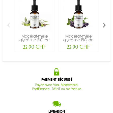
‹
›
Macérat-mère
Macérat-mère
M
glycériné BIO de
glycériné BIO de
gly
bourgeon...
bourgeon de...
bo
22,90 CHF
22,90 CHF
PAIEMENT SÉCURISÉ
Payez avec Visa, Mastercard,
PostFinance, TWINT ou sur facture
LIVRAISON