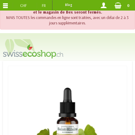
CHF
FR
Blog
0
PORTS OFFERTS
DES 120.-
!! Important !! Jusqu'au 20 août 2026, le support téléphonique
et le magasin de Bex seront fermés.
MAIS TOUTES les commandes en ligne sont traitées, avec un délai de 2 à 3
jours supplémentaires.